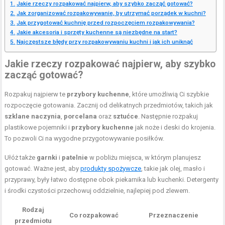
Jakie rzeczy rozpakować najpierw, aby szybko zacząć gotować?
Jak zorganizować rozpakowywanie, by utrzymać porządek w kuchni?
Jak przygotować kuchnię przed rozpoczęciem rozpakowywania?
Jakie akcesoria i sprzęty kuchenne są niezbędne na start?
Najczęstsze błędy przy rozpakowywaniu kuchni i jak ich uniknąć
Jakie rzeczy rozpakować najpierw, aby szybko
zacząć gotować?
Rozpakuj najpierw te
przybory kuchenne
, które umożliwią Ci szybkie
rozpoczęcie gotowania. Zacznij od delikatnych przedmiotów, takich jak
szklane naczynia
,
porcelana
oraz
sztućce
. Następnie rozpakuj
plastikowe pojemniki i
przybory kuchenne
jak noże i deski do krojenia.
To pozwoli Ci na wygodne przygotowywanie posiłków.
Ułóż także
garnki
i
patelnie
w pobliżu miejsca, w którym planujesz
gotować. Ważne jest, aby
produkty spożywcze
, takie jak olej, masło i
przyprawy, były łatwo dostępne obok piekarnika lub kuchenki. Detergenty
i środki czystości przechowuj oddzielnie, najlepiej pod zlewem.
Rodzaj
Co rozpakować
Przeznaczenie
przedmiotu