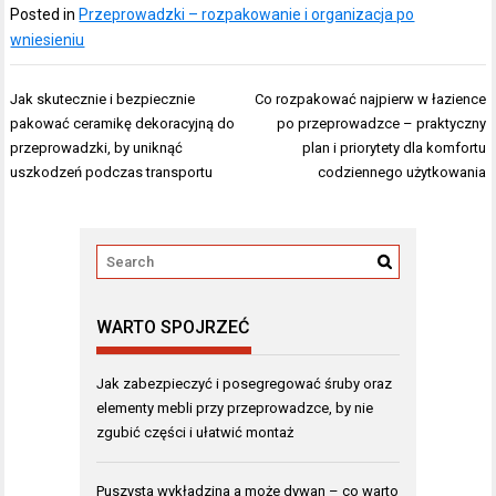
Posted in
Przeprowadzki – rozpakowanie i organizacja po
wniesieniu
Nawigacja
Jak skutecznie i bezpiecznie
Co rozpakować najpierw w łazience
wpisu
pakować ceramikę dekoracyjną do
po przeprowadzce – praktyczny
przeprowadzki, by uniknąć
plan i priorytety dla komfortu
uszkodzeń podczas transportu
codziennego użytkowania
WARTO SPOJRZEĆ
Jak zabezpieczyć i posegregować śruby oraz
elementy mebli przy przeprowadzce, by nie
zgubić części i ułatwić montaż
Puszysta wykładzina a może dywan – co warto