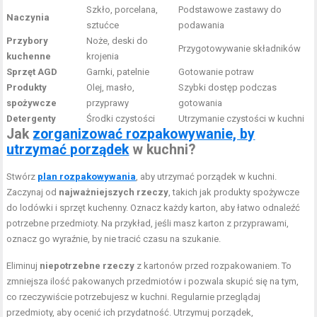
Szkło, porcelana,
Podstawowe zastawy do
Naczynia
sztućce
podawania
Przybory
Noże, deski do
Przygotowywanie składników
kuchenne
krojenia
Sprzęt AGD
Garnki, patelnie
Gotowanie potraw
Produkty
Olej, masło,
Szybki dostęp podczas
spożywcze
przyprawy
gotowania
Detergenty
Środki czystości
Utrzymanie czystości w kuchni
Jak
zorganizować rozpakowywanie, by
utrzymać porządek
w kuchni?
Stwórz
plan rozpakowywania
, aby utrzymać porządek w kuchni.
Zaczynaj od
najważniejszych rzeczy
, takich jak produkty spożywcze
do lodówki i sprzęt kuchenny. Oznacz każdy karton, aby łatwo odnaleźć
potrzebne przedmioty. Na przykład, jeśli masz karton z przyprawami,
oznacz go wyraźnie, by nie tracić czasu na szukanie.
Eliminuj
niepotrzebne rzeczy
z kartonów przed rozpakowaniem. To
zmniejsza ilość pakowanych przedmiotów i pozwala skupić się na tym,
co rzeczywiście potrzebujesz w kuchni. Regularnie przeglądaj
przedmioty, aby ocenić ich przydatność. Utrzymuj porządek,