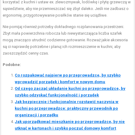
korzystać z kuchni i ustaw ex. zlewozmywak, lodówkę i płytę grzewczą w
sąsiedztwie, aby nie przemieszczać się zbyt daleko. Jeśli nie zadbasz o
ergonomię, przygotowywanie posiłków stanie się uciążliwe.
Nie pomijaj również potrzeby dokładnego rozplanowania przestrzeni.
Zbyt mała powierzchnia robocza lub niewystarczająca liczba szafek
mogą znacząco utrudnić codzienne gotowanie. Rozważ jakie akcesoria
są ci naprawdę potrzebne i planuj ich rozmieszczenie w kuchni, aby
zaoszczędzić cenny czas.
Podobne:
Co rozpakować najpierw po przeprowadzce, by szybko
wprowadzić porządek i komfort w nowym domu
Od czego zacząć układanie kuchni po przeprowadzce, by
szybko odzyskać funkcjonalność i porządek
Jak bezpiecznie i funkcjonalnie rozstawić naczynia w
kuchni po przeprowadzce: praktyczny przewodnik po
organizacji i porządku
Jak uporządkować mieszkanie po przeprowadzce, by nie
utknąć w kartonach i szybko poczuć domowy komfort