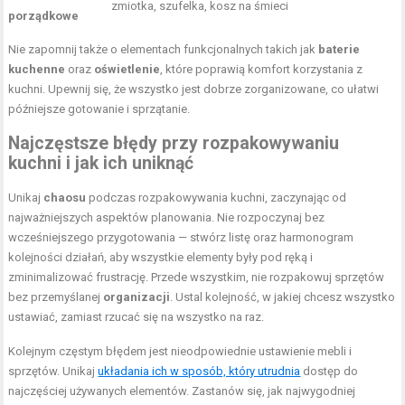
zmiotka, szufelka, kosz na śmieci
porządkowe
Nie zapomnij także o elementach funkcjonalnych takich jak
baterie
kuchenne
oraz
oświetlenie
, które poprawią komfort korzystania z
kuchni. Upewnij się, że wszystko jest dobrze zorganizowane, co ułatwi
późniejsze gotowanie i sprzątanie.
Najczęstsze błędy przy rozpakowywaniu
kuchni i jak ich uniknąć
Unikaj
chaosu
podczas rozpakowywania kuchni, zaczynając od
najważniejszych aspektów planowania. Nie rozpoczynaj bez
wcześniejszego przygotowania — stwórz listę oraz harmonogram
kolejności działań, aby wszystkie elementy były pod ręką i
zminimalizować frustrację. Przede wszystkim, nie rozpakowuj sprzętów
bez przemyślanej
organizacji
. Ustal kolejność, w jakiej chcesz wszystko
ustawiać, zamiast rzucać się na wszystko na raz.
Kolejnym częstym błędem jest nieodpowiednie ustawienie mebli i
sprzętów. Unikaj
układania ich w sposób, który utrudnia
dostęp do
najczęściej używanych elementów. Zastanów się, jak najwygodniej