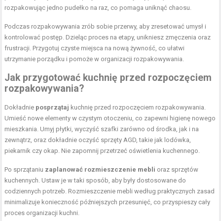
rozpakowując jedno pudełko na raz, co pomaga uniknąć chaosu.
Podczas rozpakowywania zrób sobie przerwy, aby zresetować umysł i
kontrolować postęp. Dzieląc proces na etapy, unikniesz zmęczenia oraz
frustracji. Przygotuj czyste miejsca na nową żywność, co ułatwi
utrzymanie porządku i pomoże w organizacji rozpakowywania.
Jak przygotować kuchnię przed rozpoczęciem
rozpakowywania?
Dokładnie
posprzątaj
kuchnię przed rozpoczęciem rozpakowywania.
Umieść nowe elementy w czystym otoczeniu, co zapewni higienę nowego
mieszkania. Umyj płytki, wyczyść szafki zarówno od środka, jak i na
zewnątrz, oraz dokładnie oczyść sprzęty AGD, takie jak lodówka,
piekarnik czy okap. Nie zapomnij przetrzeć oświetlenia kuchennego.
Po sprzątaniu
zaplanować rozmieszczenie mebli
oraz sprzętów
kuchennych. Ustaw je w taki sposób, aby były dostosowane do
codziennych potrzeb. Rozmieszczenie mebli według praktycznych zasad
minimalizuje konieczność późniejszych przesunięć, co przyspieszy cały
proces organizacji kuchni.