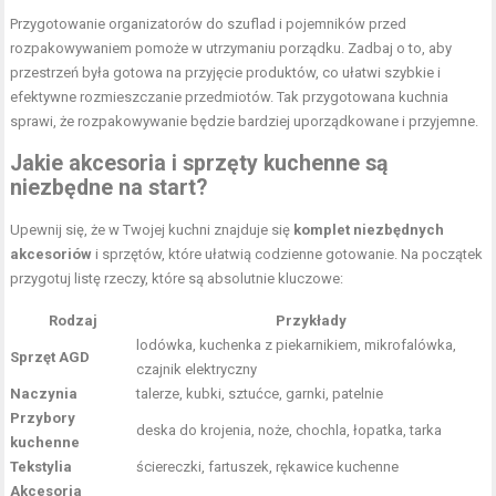
Przygotowanie organizatorów do szuflad i pojemników przed
rozpakowywaniem pomoże w utrzymaniu porządku. Zadbaj o to, aby
przestrzeń była gotowa na przyjęcie produktów, co ułatwi szybkie i
efektywne rozmieszczanie przedmiotów. Tak przygotowana kuchnia
sprawi, że rozpakowywanie będzie bardziej uporządkowane i przyjemne.
Jakie akcesoria i sprzęty kuchenne są
niezbędne na start?
Upewnij się, że w Twojej kuchni znajduje się
komplet niezbędnych
akcesoriów
i sprzętów, które ułatwią codzienne gotowanie. Na początek
przygotuj listę rzeczy, które są absolutnie kluczowe:
Rodzaj
Przykłady
lodówka, kuchenka z piekarnikiem, mikrofalówka,
Sprzęt AGD
czajnik elektryczny
Naczynia
talerze, kubki, sztućce, garnki, patelnie
Przybory
deska do krojenia, noże, chochla, łopatka, tarka
kuchenne
Tekstylia
ściereczki, fartuszek, rękawice kuchenne
Akcesoria