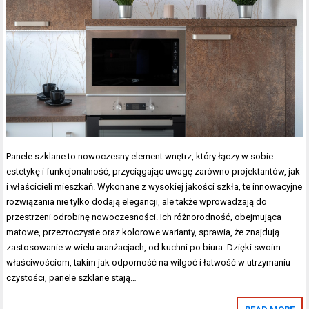
Panele szklane to nowoczesny element wnętrz, który łączy w sobie
estetykę i funkcjonalność, przyciągając uwagę zarówno projektantów, jak
i właścicieli mieszkań. Wykonane z wysokiej jakości szkła, te innowacyjne
rozwiązania nie tylko dodają elegancji, ale także wprowadzają do
przestrzeni odrobinę nowoczesności. Ich różnorodność, obejmująca
matowe, przezroczyste oraz kolorowe warianty, sprawia, że znajdują
zastosowanie w wielu aranżacjach, od kuchni po biura. Dzięki swoim
właściwościom, takim jak odporność na wilgoć i łatwość w utrzymaniu
czystości, panele szklane stają…