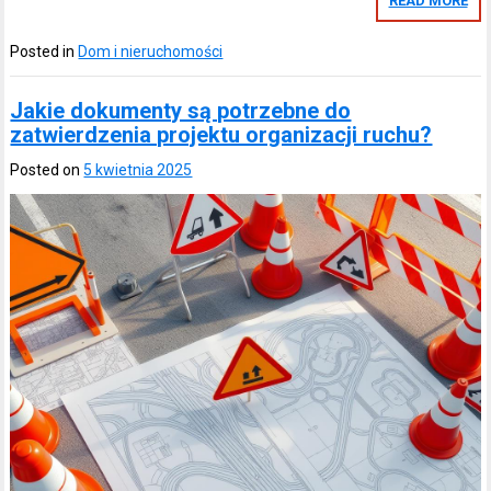
READ MORE
Posted in
Dom i nieruchomości
Jakie dokumenty są potrzebne do
zatwierdzenia projektu organizacji ruchu?
Posted on
5 kwietnia 2025