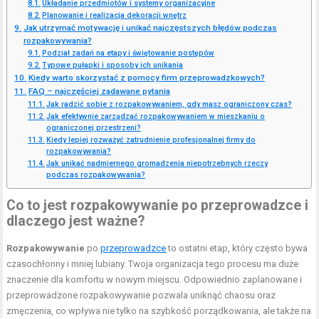
Układanie przedmiotów i systemy organizacyjne
Planowanie i realizacja dekoracji wnętrz
Jak utrzymać motywację i unikać najczęstszych błędów podczas
rozpakowywania?
Podział zadań na etapy i świętowanie postępów
Typowe pułapki i sposoby ich unikania
Kiedy warto skorzystać z pomocy firm przeprowadzkowych?
FAQ – najczęściej zadawane pytania
Jak radzić sobie z rozpakowywaniem, gdy masz ograniczony czas?
Jak efektywnie zarządzać rozpakowywaniem w mieszkaniu o
ograniczonej przestrzeni?
Kiedy lepiej rozważyć zatrudnienie profesjonalnej firmy do
rozpakowywania?
Jak unikać nadmiernego gromadzenia niepotrzebnych rzeczy
podczas rozpakowywania?
Co to jest rozpakowywanie po przeprowadzce i
dlaczego jest ważne?
Rozpakowywanie
po
przeprowadzce
to ostatni etap, który często bywa
czasochłonny i mniej lubiany. Twoja organizacja tego procesu ma duże
znaczenie dla komfortu w nowym miejscu. Odpowiednio zaplanowane i
przeprowadzone rozpakowywanie pozwala uniknąć chaosu oraz
zmęczenia, co wpływa nie tylko na szybkość porządkowania, ale także na