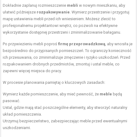
Dokładnie zaplanuj rozmieszczenie
mebli
w nowym mieszkaniu, aby
ułatwić późniejsze
rozpakowywanie
. Wymierz przestrzenie i przygotuj
mapę ustawienia mebli przed ich wniesieniem. Możesz zlecić to
profesjonalnemu projektantowi wnętrz, co pozwoli na efektywne
wykorzystanie dostępnej przestrzeni i zminimalizowanie bałaganu.
Po przywiezieniu mebli poproś
firmę przeprowadzkową
, aby wnosiła je
bezpośrednio do przypisanych pomieszczeń. To ograniczy konieczność
ich przesuwania, co zminimalizuje zmęczenie i ryzyko uszkodzeń. Przed
rozpakowaniem drobnych przedmiotów, zmontuj i ustal meble, co
zapewni więcej miejsca do pracy.
W procesie planowania pamiętaj o kluczowych zasadach:
Wymierz każde pomieszczenie, aby mieć pewność, że
meble
będą
pasować.
Ustal, gdzie mają stać poszczególne elementy, aby stworzyć naturalny
układ pomieszczenia.
Utrzymuj bezpieczeństwo, zabezpieczając meble przed ewentualnymi
uszkodzeniami.