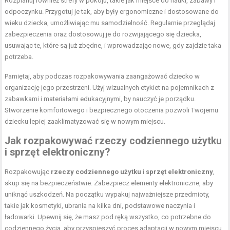
Rozplanuj również strefy w pokoju, takie jak miejsce do nauki, zabawy i
odpoczynku. Przygotuj je tak, aby były ergonomiczne i dostosowane do
wieku dziecka, umożliwiając mu samodzielność. Regularnie przeglądaj
zabezpieczenia oraz dostosowuj je do rozwijającego się dziecka,
usuwając te, które są już zbędne, i wprowadzając nowe, gdy zajdzie taka
potrzeba.
Pamiętaj, aby podczas rozpakowywania zaangażować dziecko w
organizację jego przestrzeni. Użyj wizualnych etykiet na pojemnikach z
zabawkami i materiałami edukacyjnymi, by nauczyć je porządku.
Stworzenie komfortowego i bezpiecznego otoczenia pozwoli Twojemu
dziecku lepiej zaaklimatyzować się w nowym miejscu.
Jak rozpakowywać rzeczy codziennego użytku
i sprzęt elektroniczny?
Rozpakowując
rzeczy codziennego użytku
i
sprzęt elektroniczny
,
skup się na bezpieczeństwie. Zabezpiecz elementy elektroniczne, aby
uniknąć uszkodzeń. Na początku wypakuj najważniejsze przedmioty,
takie jak kosmetyki, ubrania na kilka dni, podstawowe naczynia i
ładowarki. Upewnij się, że masz pod ręką wszystko, co potrzebne do
codziennego życia, aby przyspieszyć proces adaptacji w nowym miejscu.