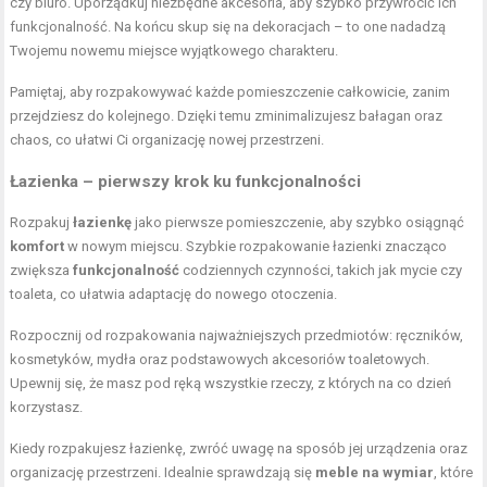
czy biuro. Uporządkuj niezbędne akcesoria, aby szybko przywrócić ich
funkcjonalność. Na końcu skup się na dekoracjach – to one nadadzą
Twojemu nowemu miejsce wyjątkowego charakteru.
Pamiętaj, aby rozpakowywać każde pomieszczenie całkowicie, zanim
przejdziesz do kolejnego. Dzięki temu zminimalizujesz bałagan oraz
chaos, co ułatwi Ci organizację nowej przestrzeni.
Łazienka – pierwszy krok ku funkcjonalności
Rozpakuj
łazienkę
jako pierwsze pomieszczenie, aby szybko osiągnąć
komfort
w nowym miejscu. Szybkie rozpakowanie łazienki znacząco
zwiększa
funkcjonalność
codziennych czynności, takich jak mycie czy
toaleta, co ułatwia adaptację do nowego otoczenia.
Rozpocznij od rozpakowania najważniejszych przedmiotów: ręczników,
kosmetyków, mydła oraz podstawowych akcesoriów toaletowych.
Upewnij się, że masz pod ręką wszystkie rzeczy, z których na co dzień
korzystasz.
Kiedy rozpakujesz łazienkę, zwróć uwagę na sposób jej urządzenia oraz
organizację przestrzeni. Idealnie sprawdzają się
meble na wymiar
, które