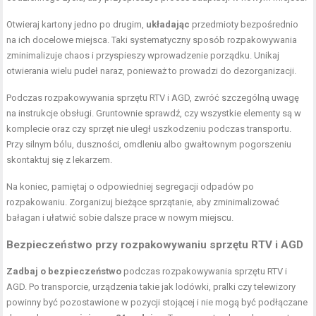
Otwieraj kartony jedno po drugim,
układając
przedmioty bezpośrednio
na ich docelowe miejsca. Taki systematyczny sposób rozpakowywania
zminimalizuje chaos i przyspieszy wprowadzenie porządku. Unikaj
otwierania wielu pudeł naraz, ponieważ to prowadzi do dezorganizacji.
Podczas rozpakowywania sprzętu RTV i AGD, zwróć szczególną uwagę
na instrukcje obsługi. Gruntownie sprawdź, czy wszystkie elementy są w
komplecie oraz czy sprzęt nie uległ uszkodzeniu podczas transportu.
Przy silnym bólu, duszności, omdleniu albo gwałtownym pogorszeniu
skontaktuj się z lekarzem.
Na koniec, pamiętaj o odpowiedniej segregacji odpadów po
rozpakowaniu. Zorganizuj bieżące sprzątanie, aby zminimalizować
bałagan i ułatwić sobie dalsze prace w nowym miejscu.
Bezpieczeństwo przy rozpakowywaniu sprzętu RTV i AGD
Zadbaj o bezpieczeństwo
podczas rozpakowywania sprzętu RTV i
AGD. Po transporcie, urządzenia takie jak lodówki, pralki czy telewizory
powinny być pozostawione w pozycji stojącej i nie mogą być podłączane