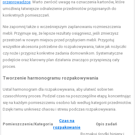
przeprowadzce
. Warto zwrócić uwagę na oznaczenia kartonów, które
umożliwią łatwiejsze odnalezienie przedmiotów przypisanych do
konkretnych pomieszczeń.
Nie zapomnij także o wcześniejszym zaplanowaniu rozmieszczenia
mebli. Przyjmuje się, że lepsze rezultaty osiągniesz, jeśli zmierzysz
przestrzeń w nowym miejscu przed przybyciem mebli. Przygotuj
wszystkie akcesoria potrzebne do rozpakowywania, takie jak nożyczki
czy noże i przypisz konkretne zadania domownikom. Systematyczne
podejście oraz klarowny plan działania znacząco przyspieszą cały
proces.
Tworzenie harmonogramu rozpakowywania
Ustal harmonogram dla rozpakowywania, aby ułatwić sobie ten
czasochłonny proces. Podziel czas na poszczególne etapy, koncentrując
się na każdym pomieszczeniu osobno lub według kategorii przedmiotów.
Dzięki temu unikniesz chaosu i stresu podczas rozpakowywania.
Czas na
Pomieszczenie/Kategoria
Opis zadań
rozpakowanie
Rozpakuj środki higieny i