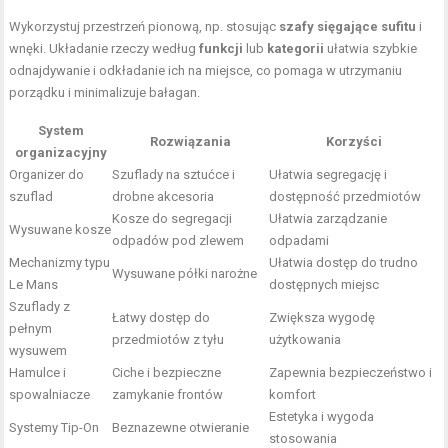
Wykorzystuj przestrzeń pionową, np. stosując
szafy sięgające sufitu
i
wnęki. Układanie rzeczy według
funkcji
lub
kategorii
ułatwia szybkie
odnajdywanie i odkładanie ich na miejsce, co pomaga w utrzymaniu
porządku i minimalizuje bałagan.
System
Rozwiązania
Korzyści
organizacyjny
Organizer do
Szuflady na sztućce i
Ułatwia segregację i
szuflad
drobne akcesoria
dostępność przedmiotów
Kosze do segregacji
Ułatwia zarządzanie
Wysuwane kosze
odpadów pod zlewem
odpadami
Mechanizmy typu
Ułatwia dostęp do trudno
Wysuwane półki narożne
Le Mans
dostępnych miejsc
Szuflady z
Łatwy dostęp do
Zwiększa wygodę
pełnym
przedmiotów z tyłu
użytkowania
wysuwem
Hamulce i
Ciche i bezpieczne
Zapewnia bezpieczeństwo i
spowalniacze
zamykanie frontów
komfort
Estetyka i wygoda
Systemy Tip-On
Beznazewne otwieranie
stosowania