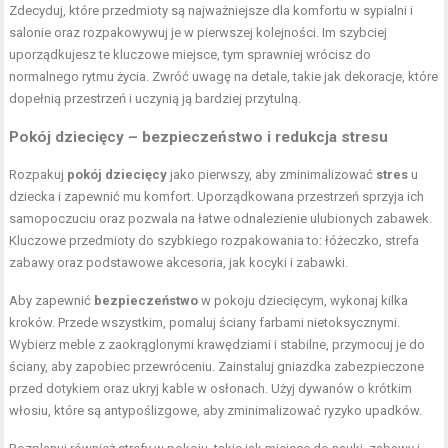
Zdecyduj, które przedmioty są najważniejsze dla komfortu w sypialni i
salonie oraz rozpakowywuj je w pierwszej kolejności. Im szybciej
uporządkujesz te kluczowe miejsce, tym sprawniej wrócisz do
normalnego rytmu życia. Zwróć uwagę na detale, takie jak dekoracje, które
dopełnią przestrzeń i uczynią ją bardziej przytulną.
Pokój dziecięcy – bezpieczeństwo i redukcja stresu
Rozpakuj
pokój dziecięcy
jako pierwszy, aby zminimalizować
stres
u
dziecka i zapewnić mu komfort. Uporządkowana przestrzeń sprzyja ich
samopoczuciu oraz pozwala na łatwe odnalezienie ulubionych zabawek.
Kluczowe przedmioty do szybkiego rozpakowania to: łóżeczko, strefa
zabawy oraz podstawowe akcesoria, jak kocyki i zabawki.
Aby zapewnić
bezpieczeństwo
w pokoju dziecięcym, wykonaj kilka
kroków. Przede wszystkim, pomaluj ściany farbami nietoksycznymi.
Wybierz meble z zaokrąglonymi krawędziami i stabilne, przymocuj je do
ściany, aby zapobiec przewróceniu. Zainstaluj gniazdka zabezpieczone
przed dotykiem oraz ukryj kable w osłonach. Użyj dywanów o krótkim
włosiu, które są antypoślizgowe, aby zminimalizować ryzyko upadków.