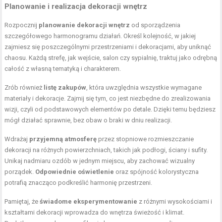
Planowanie i realizacja dekoracji wnętrz
Rozpocznij
planowanie dekoracji wnętrz
od sporządzenia
szczegółowego harmonogramu działań. Określ kolejność, w jakiej
zajmiesz się poszczególnymi przestrzeniami i dekoracjami, aby uniknąć
chaosu. Każdą strefę, jak wejście, salon czy sypialnię, traktuj jako odrębną
całość z własną tematyką i charakterem.
Zrób również
listę zakupów
, która uwzględnia wszystkie wymagane
materiały i dekoracje. Zajmij się tym, co jest niezbędne do zrealizowania
wizji, czyli od podstawowych elementów po detale. Dzięki temu będziesz
mógł działać sprawnie, bez obaw o braki w dniu realizacji.
Wdrażaj
przyjemną atmosferę
przez stopniowe rozmieszczanie
dekoracji na różnych powierzchniach, takich jak podłogi, ściany i sufity.
Unikaj nadmiaru ozdób w jednym miejscu, aby zachować wizualny
porządek.
Odpowiednie oświetlenie
oraz spójność kolorystyczna
potrafią znacząco podkreślić harmonię przestrzeni.
Pamiętaj, że
świadome eksperymentowanie
z różnymi wysokościami i
kształtami dekoracji wprowadza do wnętrza świeżość i klimat.