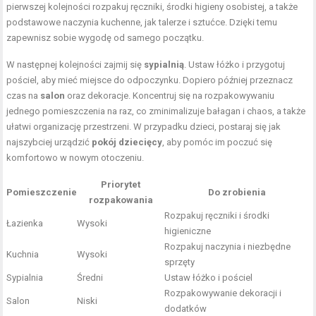
pierwszej kolejności rozpakuj ręczniki, środki higieny osobistej, a także
podstawowe naczynia kuchenne, jak talerze i sztućce. Dzięki temu
zapewnisz sobie wygodę od samego początku.
W następnej kolejności zajmij się
sypialnią
. Ustaw łóżko i przygotuj
pościel, aby mieć miejsce do odpoczynku. Dopiero później przeznacz
czas na
salon
oraz dekoracje. Koncentruj się na rozpakowywaniu
jednego pomieszczenia na raz, co zminimalizuje bałagan i chaos, a także
ułatwi organizację przestrzeni. W przypadku dzieci, postaraj się jak
najszybciej urządzić
pokój dziecięcy
, aby pomóc im poczuć się
komfortowo w nowym otoczeniu.
Priorytet
Pomieszczenie
Do zrobienia
rozpakowania
Rozpakuj ręczniki i środki
Łazienka
Wysoki
higieniczne
Rozpakuj naczynia i niezbędne
Kuchnia
Wysoki
sprzęty
Sypialnia
Średni
Ustaw łóżko i pościel
Rozpakowywanie dekoracji i
Salon
Niski
dodatków