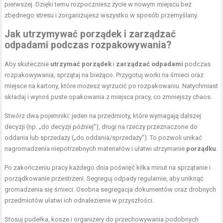
pierwszej. Dzięki temu rozpoczniesz życie w nowym miejscu bez
zbędnego stresu i zorganizujesz wszystko w sposób przemyślany.
Jak utrzymywać porządek i zarządzać
odpadami podczas rozpakowywania?
Aby skutecznie
utrzymać porządek
i
zarządzać odpadami
podczas
rozpakowywania, sprzątaj na bieżąco. Przygotuj worki na śmieci oraz
miejsce na kartony, które możesz wyrzucić po rozpakowaniu. Natychmiast
składaj i wynoś puste opakowania z miejsca pracy, co zmniejszy chaos.
Stwórz dwa pojemniki: jeden na przedmioty, które wymagają dalszej
decyzji (np. „do decyzji później”), drugi na rzeczy przeznaczone do
oddania lub sprzedaży („do oddania/sprzedaży”). To pozwoli unikać
nagromadzenia niepotrzebnych materiałów i ułatwi utrzymanie
porządku
.
Po zakończeniu pracy każdego dnia poświęć kilka minut na sprzątanie i
porządkowanie przestrzeni. Segreguj odpady regularnie, aby uniknąć
gromadzenia się śmieci. Osobna segregacja dokumentów oraz drobnych
przedmiotów ułatwi ich odnalezienie w przyszłości.
Stosuj pudełka, kosze i organizery do przechowywania podobnych