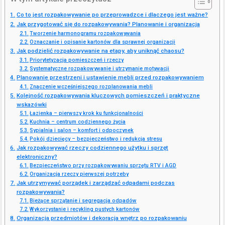
Co to jest rozpakowywanie po przeprowadzce i dlaczego jest ważne?
Jak przygotować się do rozpakowywania? Planowanie i organizacja
Tworzenie harmonogramu rozpakowywania
Oznaczanie i opisanie kartonów dla sprawnej organizacji
Jak podzielić rozpakowywanie na etapy, aby uniknąć chaosu?
Priorytetyzacja pomieszczeń i rzeczy
Systematyczne rozpakowywanie i utrzymanie motywacji
Planowanie przestrzeni i ustawienie mebli przed rozpakowywaniem
Znaczenie wcześniejszego rozplanowania mebli
Kolejność rozpakowywania kluczowych pomieszczeń i praktyczne
wskazówki
Łazienka – pierwszy krok ku funkcjonalności
Kuchnia – centrum codziennego życia
Sypialnia i salon – komfort i odpoczynek
Pokój dziecięcy – bezpieczeństwo i redukcja stresu
Jak rozpakowywać rzeczy codziennego użytku i sprzęt
elektroniczny?
Bezpieczeństwo przy rozpakowywaniu sprzętu RTV i AGD
Organizacja rzeczy pierwszej potrzeby
Jak utrzymywać porządek i zarządzać odpadami podczas
rozpakowywania?
Bieżące sprzątanie i segregacja odpadów
Wykorzystanie i recykling pustych kartonów
Organizacja przedmiotów i dekoracja wnętrz po rozpakowaniu