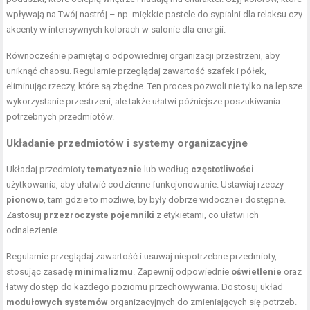
wpływają na Twój nastrój – np. miękkie pastele do sypialni dla relaksu czy
akcenty w intensywnych kolorach w salonie dla energii.
Równocześnie pamiętaj o odpowiedniej organizacji przestrzeni, aby
uniknąć chaosu. Regularnie przeglądaj zawartość szafek i półek,
eliminując rzeczy, które są zbędne. Ten proces pozwoli nie tylko na lepsze
wykorzystanie przestrzeni, ale także ułatwi późniejsze poszukiwania
potrzebnych przedmiotów.
Układanie przedmiotów i systemy organizacyjne
Układaj przedmioty
tematycznie
lub według
częstotliwości
użytkowania, aby ułatwić codzienne funkcjonowanie. Ustawiaj rzeczy
pionowo
, tam gdzie to możliwe, by były dobrze widoczne i dostępne.
Zastosuj
przezroczyste pojemniki
z etykietami, co ułatwi ich
odnalezienie.
Regularnie przeglądaj zawartość i usuwaj niepotrzebne przedmioty,
stosując zasadę
minimalizmu
. Zapewnij odpowiednie
oświetlenie
oraz
łatwy dostęp do każdego poziomu przechowywania. Dostosuj układ
modułowych systemów
organizacyjnych do zmieniających się potrzeb.