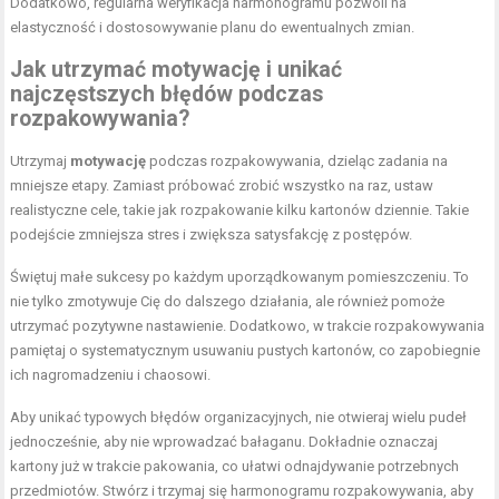
Dodatkowo, regularna weryfikacja harmonogramu pozwoli na
elastyczność i dostosowywanie planu do ewentualnych zmian.
Jak utrzymać motywację i unikać
najczęstszych błędów podczas
rozpakowywania?
Utrzymaj
motywację
podczas rozpakowywania, dzieląc zadania na
mniejsze etapy. Zamiast próbować zrobić wszystko na raz, ustaw
realistyczne cele, takie jak rozpakowanie kilku kartonów dziennie. Takie
podejście zmniejsza stres i zwiększa satysfakcję z postępów.
Świętuj małe sukcesy po każdym uporządkowanym pomieszczeniu. To
nie tylko zmotywuje Cię do dalszego działania, ale również pomoże
utrzymać pozytywne nastawienie. Dodatkowo, w trakcie rozpakowywania
pamiętaj o systematycznym usuwaniu pustych kartonów, co zapobiegnie
ich nagromadzeniu i chaosowi.
Aby unikać typowych błędów organizacyjnych, nie otwieraj wielu pudeł
jednocześnie, aby nie wprowadzać bałaganu. Dokładnie oznaczaj
kartony już w trakcie pakowania, co ułatwi odnajdywanie potrzebnych
przedmiotów. Stwórz i trzymaj się harmonogramu rozpakowywania, aby