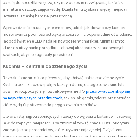
pasują do specyfiki wnętrza, czy nowoczesne rozwiązania, takie jak
armatura
oszczędzająca wodę. Dzięki temu zyskasz więcej miejsca i
uczynisz łazienkę bardziej przestronną.
Wprowadzenie naturalnych elementów, takich jak drewno czy kamień,
może również podnieść estetykę przestrzeni, a odpowiednie oświetlenie,
jak podświetlenie LED, nada jej nowoczesny charakter. Minimalizm to
klucz do utrzymania porządku — chowaj akcesoria w zabudowanych
szafkach, aby nie zagracały przestrzeni.
Kuchnia – centrum codziennego życia
Rozpakuj
kuchnię
jako pierwszą, aby ułatwić sobie codzienne życie.
Kuchnia pełni kluczową rolę w każdym domu, dlatego to właśnie tutaj
powinno rozpocząć się
rozpakowywanie
. Po
przeprowadzce skup się
na najważniejszych przedmiotach
, takich jak garnki, talerze oraz sztućce,
które będą Ci potrzebne do przygotowania posiłków.
Utwórz listę najpotrzebniejszych rzeczy do wyjęcia z kartonów i ustawiaj
je w dostępnych miejscach, aby zminimalizować chaos. Ustal priorytety,
zaczynając od przedmiotów, które używasz najczęściej. Dzięki temu
szybciej wrócisz do normalności i będziesz mógł rozpocząć codzienne