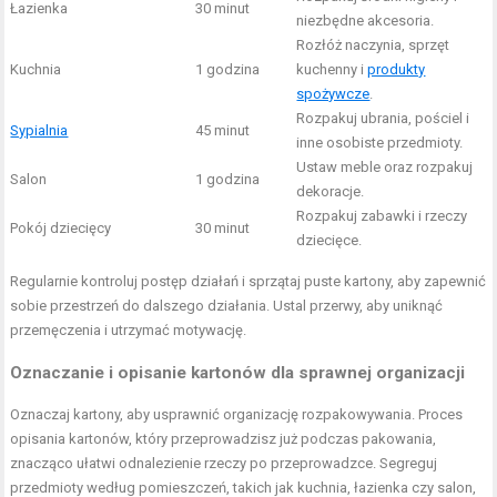
Łazienka
30 minut
niezbędne akcesoria.
Rozłóż naczynia, sprzęt
Kuchnia
1 godzina
kuchenny i
produkty
spożywcze
.
Rozpakuj ubrania, pościel i
Sypialnia
45 minut
inne osobiste przedmioty.
Ustaw meble oraz rozpakuj
Salon
1 godzina
dekoracje.
Rozpakuj zabawki i rzeczy
Pokój dziecięcy
30 minut
dziecięce.
Regularnie kontroluj postęp działań i sprzątaj puste kartony, aby zapewnić
sobie przestrzeń do dalszego działania. Ustal przerwy, aby uniknąć
przemęczenia i utrzymać motywację.
Oznaczanie i opisanie kartonów dla sprawnej organizacji
Oznaczaj kartony, aby usprawnić organizację rozpakowywania. Proces
opisania kartonów, który przeprowadzisz już podczas pakowania,
znacząco ułatwi odnalezienie rzeczy po przeprowadzce. Segreguj
przedmioty według pomieszczeń, takich jak kuchnia, łazienka czy salon,