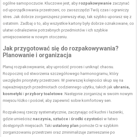
ogólne samopoczucie. Kluczowe jest, aby
rozpakowywanie
zaczynać
od uporządkowania przestrzeni, co zaoszczędzi Twój czas i ograniczy
stres. Jak dobrze zorganizujesz pierwszy etap, tak szybko uporasz się z
ostatnim. Zadbaj o to, aby wszystkie kartony były dobrze oznakowane, co
ułatwi odnalezienie potrzebnych przedmiotów i ich szybkie
umiejscowienie w nowym otoczeniu.
Jak przygotować się do rozpakowywania?
Planowanie i organizacja
Planuj rozpakowywanie, aby uprościć proces i uniknąć chaosu.
Rozpocznij od stworzenia szczegółowego harmonogramu, który
uwzględni priorytety przestrzeni. W pierwszej kolejności skup się na
najważniejszych przedmiotach codziennego użytku, takich jak
ubrania,
kosmetyki
i
przybory toaletowe
. Następnie zorganizuj w swoim nowym
miejscu łóżko i pościel, aby zapewnić sobie komfortowy sen.
Rozpakowuj rzeczy systematycznie, zaczynając od kuchni i łazienki,
gdzie umieścisz
naczynia, sztućce
i
środki czystości
w łatwo
dostępnych miejscach. Taki
ustalony plan
pomoże Ci w szybkim
zorganizowaniu przestrzeni oraz zminimalizuje zamieszanie po