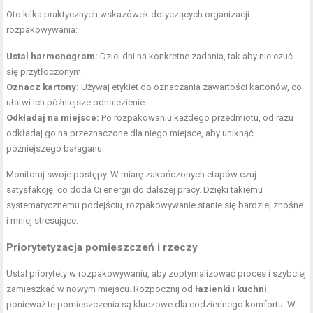
Oto kilka praktycznych wskazówek dotyczących organizacji
rozpakowywania:
Ustal harmonogram:
Dziel dni na konkretne zadania, tak aby nie czuć
się przytłoczonym.
Oznacz kartony:
Używaj etykiet do oznaczania zawartości kartonów, co
ułatwi ich późniejsze odnalezienie.
Odkładaj na miejsce:
Po rozpakowaniu każdego przedmiotu, od razu
odkładaj go na przeznaczone dla niego miejsce, aby uniknąć
późniejszego bałaganu.
Monitoruj swoje postępy. W miarę zakończonych etapów czuj
satysfakcję, co doda Ci energii do dalszej pracy. Dzięki takiemu
systematycznemu podejściu, rozpakowywanie stanie się bardziej znośne
i mniej stresujące.
Priorytetyzacja pomieszczeń i rzeczy
Ustal priorytety w rozpakowywaniu, aby zoptymalizować proces i szybciej
zamieszkać w nowym miejscu. Rozpocznij od
łazienki
i
kuchni
,
ponieważ te pomieszczenia są kluczowe dla codziennego komfortu. W