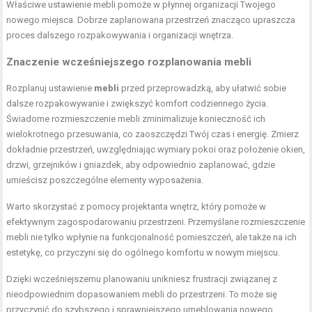
Właściwe ustawienie mebli pomoże w płynnej organizacji Twojego
nowego miejsca. Dobrze zaplanowana przestrzeń znacząco upraszcza
proces dalszego rozpakowywania i organizacji wnętrza.
Znaczenie wcześniejszego rozplanowania mebli
Rozplanuj ustawienie
mebli
przed przeprowadzką, aby ułatwić sobie
dalsze rozpakowywanie i zwiększyć komfort codziennego życia.
Świadome rozmieszczenie mebli zminimalizuje konieczność ich
wielokrotnego przesuwania, co zaoszczędzi Twój czas i energię. Zmierz
dokładnie przestrzeń, uwzględniając wymiary pokoi oraz położenie okien,
drzwi, grzejników i gniazdek, aby odpowiednio zaplanować, gdzie
umieścisz poszczególne elementy wyposażenia.
Warto skorzystać z pomocy projektanta wnętrz, który pomoże w
efektywnym zagospodarowaniu przestrzeni. Przemyślane rozmieszczenie
mebli nie tylko wpłynie na funkcjonalność pomieszczeń, ale także na ich
estetykę, co przyczyni się do ogólnego komfortu w nowym miejscu.
Dzięki wcześniejszemu planowaniu unikniesz frustracji związanej z
nieodpowiednim dopasowaniem mebli do przestrzeni. To może się
przyczynić do szybszego i sprawniejszego umeblowania nowego