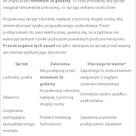
do prądu przez
minimum 24 godziny
. To czas potrzebny, aby sprzęt
osiągnął temperaturę pokojową, co sprzyja unikaniu uszkodzeń.
Rozpakowuj sprzęt ostrożnie, najlepiej z pomocą drugiej osoby, aby
zminimalizować ryzyko przypadkowego uszkodzenia. Przed
podłączeniem do sieci elektrycznej, upewnij się, że urządzenie nie
wykazuje żadnych oznak uszkodzeń powstałych podczas transportu.
Przestrzeganie tych zasad
nie tylko zabezpiecza sprzęt przed awarią,
ale również wydłuża jego żywotność.
Sprzęt
Zalecenia
Dlaczego to ważne?
Nie podłączaj przez
Zapobiega to uszkodzeniom
Lodówka, pralka
minimum 24
związanym z nagłymi
godziny
.
zmianami temperatury.
Rozpakowuj ostrożnie,
Zmniejsza ryzyko upadku i
Telewizor
najlepiej z pomocą
uszkodzenia.
drugiej osoby.
Urządzenia
wymagające
Powierz instalację
Zapewnia poprawne
specjalistycznego
fachowcom.
podłączenie i działanie.
montażu