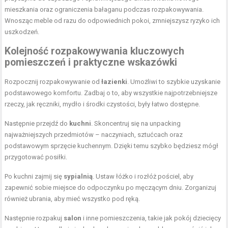
mieszkania oraz ograniczenia bałaganu podczas rozpakowywania.
Wnosząc meble od razu do odpowiednich pokoi, zmniejszysz ryzyko ich
uszkodzeń.
Kolejność rozpakowywania kluczowych
pomieszczeń i praktyczne wskazówki
Rozpocznij rozpakowywanie od
łazienki
. Umożliwi to szybkie uzyskanie
podstawowego komfortu. Zadbaj o to, aby wszystkie najpotrzebniejsze
rzeczy, jak ręczniki, mydło i środki czystości, były łatwo dostępne.
Następnie przejdź do
kuchni
. Skoncentruj się na unpacking
najważniejszych przedmiotów – naczyniach, sztućcach oraz
podstawowym sprzęcie kuchennym. Dzięki temu szybko będziesz mógł
przygotować posiłki.
Po kuchni zajmij się
sypialnią
. Ustaw łóżko i rozłóż pościel, aby
zapewnić sobie miejsce do odpoczynku po męczącym dniu. Zorganizuj
również ubrania, aby mieć wszystko pod ręką.
Następnie rozpakuj
salon
i inne pomieszczenia, takie jak pokój dziecięcy