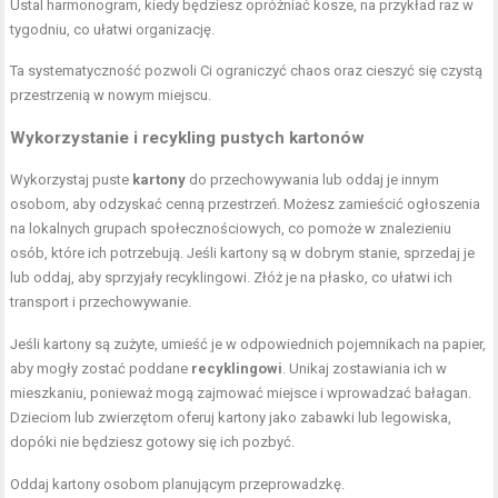
Ustal harmonogram, kiedy będziesz opróżniać kosze, na przykład raz w
tygodniu, co ułatwi organizację.
Ta systematyczność pozwoli Ci ograniczyć chaos oraz cieszyć się czystą
przestrzenią w nowym miejscu.
Wykorzystanie i recykling pustych kartonów
Wykorzystaj puste
kartony
do przechowywania lub oddaj je innym
osobom, aby odzyskać cenną przestrzeń. Możesz zamieścić ogłoszenia
na lokalnych grupach społecznościowych, co pomoże w znalezieniu
osób, które ich potrzebują. Jeśli kartony są w dobrym stanie, sprzedaj je
lub oddaj, aby sprzyjały recyklingowi. Złóż je na płasko, co ułatwi ich
transport i przechowywanie.
Jeśli kartony są zużyte, umieść je w odpowiednich pojemnikach na papier,
aby mogły zostać poddane
recyklingowi
. Unikaj zostawiania ich w
mieszkaniu, ponieważ mogą zajmować miejsce i wprowadzać bałagan.
Dzieciom lub zwierzętom oferuj kartony jako zabawki lub legowiska,
dopóki nie będziesz gotowy się ich pozbyć.
Oddaj kartony osobom planującym przeprowadzkę.