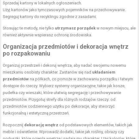
Sprzedaj kartony w lokalnych ogłoszeniach.
Użyj kartonów jako tymczasowych pojemników na przechowywanie.
Segreguj kartony do recyklingu zgodnie z zasadami.
Stosując te metody, nie tylko
utrzymasz porządek
w nowym miejscu, ale
również aktywnie wspierasz ochronę środowiska.
Organizacja przedmiotów i dekoracja wnętrz
po rozpakowaniu
Organizuj przestrzeń i dekoruj wnętrza, aby nadać swojemu nowemu
mieszkaniu osobisty charakter. Zastanów się nad
układaniem
przedmiotów
na półkach, co pomoże w zachowaniu porządku i łatwym
dostępie do rzeczy. Wybierz systemy organizacyjne, takie jak kosze,
pudełka czy wieszaki, które ułatwią segregację i przechowywanie
przedmiotów. Przygotuj strefy dla różnych rodzajów rzeczy: od
przedmiotów codziennego użytku po dekoracje, aby stworzyć
funkcjonalną i estetyczną przestrzeń.
Rozpocznij
dekorację wnętrz
od podstawowych elementów, takich jak
meble i oświetlenie. Wprowadź dodatki, takie jak rośliny, obrazy czy
poduszki, które ocieplą wnętrze i nadają mu charakter. Użyj kolorów, które