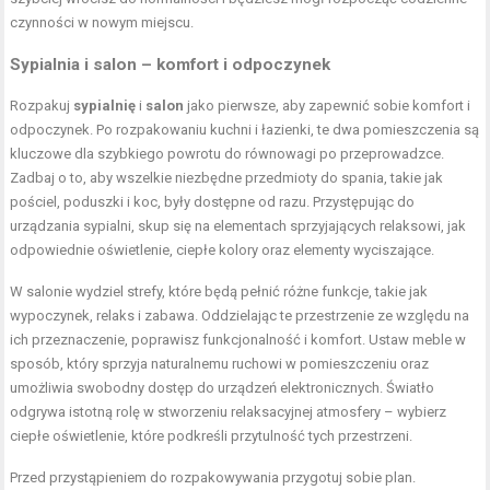
czynności w nowym miejscu.
Sypialnia i salon – komfort i odpoczynek
Rozpakuj
sypialnię
i
salon
jako pierwsze, aby zapewnić sobie komfort i
odpoczynek. Po rozpakowaniu kuchni i łazienki, te dwa pomieszczenia są
kluczowe dla szybkiego powrotu do równowagi po przeprowadzce.
Zadbaj o to, aby wszelkie niezbędne przedmioty do spania, takie jak
pościel, poduszki i koc, były dostępne od razu. Przystępując do
urządzania sypialni, skup się na elementach sprzyjających relaksowi, jak
odpowiednie oświetlenie, ciepłe kolory oraz elementy wyciszające.
W salonie wydziel strefy, które będą pełnić różne funkcje, takie jak
wypoczynek, relaks i zabawa. Oddzielając te przestrzenie ze względu na
ich przeznaczenie, poprawisz funkcjonalność i komfort. Ustaw meble w
sposób, który sprzyja naturalnemu ruchowi w pomieszczeniu oraz
umożliwia swobodny dostęp do urządzeń elektronicznych. Światło
odgrywa istotną rolę w stworzeniu relaksacyjnej atmosfery – wybierz
ciepłe oświetlenie, które podkreśli przytulność tych przestrzeni.
Przed przystąpieniem do rozpakowywania przygotuj sobie plan.