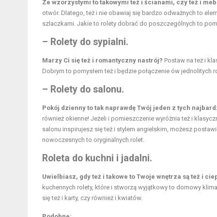
Ze wzorzystymi to takowymi też i ścianami, czy też i me
otwór. Dlatego, też i nie obawiaj się bardzo odważnych to ele
szlaczkami. Jakie to rolety dobrać do poszczególnych to po
– Rolety do sypialni.
Marzy Ci się też i romantyczny nastrój?
Postaw na też i kla
Dobrym to pomysłem też i będzie połączenie ów jednolitych r
– Rolety do salonu.
Pokój dzienny to tak naprawdę Twój jeden z tych najbar
również okienne! Jeżeli i pomieszczenie wyróżnia też i klasyczna
salonu inspirujesz się też i stylem angielskim, możesz postawi
nowoczesnych to oryginalnych rolet.
Roleta do kuchni i jadalni.
Uwielbiasz, gdy też i takowe to Twoje wnętrza są też i ci
kuchennych rolety, które i stworzą wyjątkowy to domowy klimat.
się też i karty, czy również i kwiatów.
Podobne: