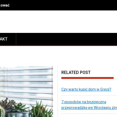
dkować kosmetyki po przeprowadzce, by mieć je zawsze pod ręką
TAKT
RELATED POST
Czy warto kupić dom w Grecji?
7 sposobów na bezpieczną
przeprowadzkę we Wrocławiu zi