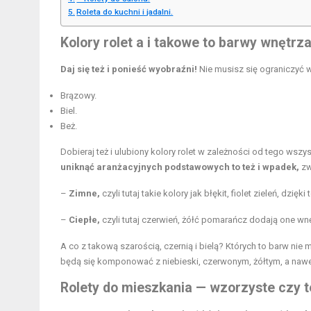
Roleta do kuchni i jadalni.
Kolory rolet a i takowe to barwy wnętrza
Daj się też i ponieść wyobraźni!
Nie musisz się ograniczyć w
Brązowy.
Biel.
Beż.
Dobieraj też i ulubiony kolory rolet w zależności od tego wsz
uniknąć aranżacyjnych podstawowych to też i wpadek,
zw
–
Zimne,
czyli tutaj takie kolory jak błękit, fiolet zieleń, dzię
–
Ciepłe,
czyli tutaj czerwień, żółć pomarańcz dodają one wnę
A co z takową szarością, czernią i bielą? Których to barw nie 
będą się komponować z niebieski, czerwonym, żółtym, a nawet
Rolety do mieszkania — wzorzyste czy t