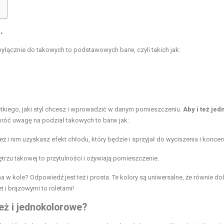
.
yłącznie do takowych to podstawowych barw, czyli takich jak:
ystkiego, jaki styl chcesz i wprowadzić w danym pomieszczeniu.
Aby i też jed
róć uwagę na podział takowych to barw jak:
ki też i nim uzyskasz efekt chłodu, który będzie i sprzyjał do wyciszenia i koncent
trzu takowej to przytulności i ożywiają pomieszczenie.
ma w kole? Odpowiedź jest też i prosta. Te kolory są uniwersalne, że równie do
 i brązowymi to roletami!
eż i jednokolorowe?