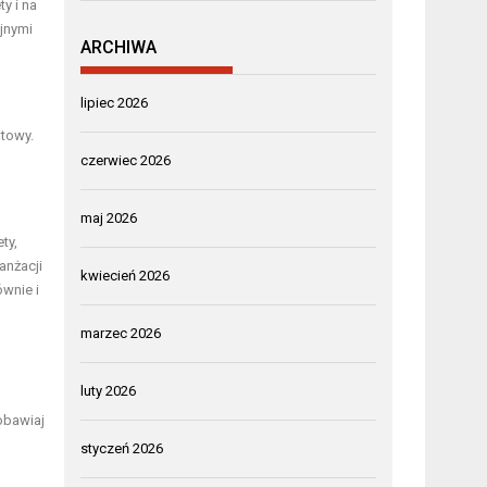
ty i na
yjnymi
ARCHIWA
lipiec 2026
atowy.
czerwiec 2026
maj 2026
ty,
anżacji
kwiecień 2026
ównie i
marzec 2026
luty 2026
 obawiaj
styczeń 2026