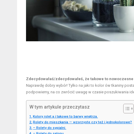
Zdecydowałaś/zdecydowałeś, że takowe to nowoczesne to
Naprawdę dobry wybór! Tylko na jaki to kolor ów tkaniny posta
podpowiemy, na co zwrócić uwagę w czasie poszukiwania idea
W tym artykule przeczytasz
Kolory rolet a i takowe to barwy wnętrza.
Rolety do mieszkania — wzorzyste czy też i jednokolorowe?
– Rolety do sypialni.
– Rolety do salonu.