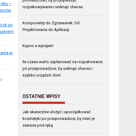
pomieszczeń, by przyspieszyć
roku –
rozpakowywanie i uniknąć chaosu
bywców
Komponenty do Zgrzewarek: Od
krok po
Projektowania do Aplikacji
isaniem
Kupno a wynajem
wania w
Ile czasu warto zaplanować na rozpakowanie
po przeprowadzce, by uniknąć chaosu i
szybko urządzić dom
u?
OSTATNIE WPISY
Jak skutecznie ułożyć i uporządkować
kosmetyki po przeprowadzce, by mieć je
zawsze pod ręką