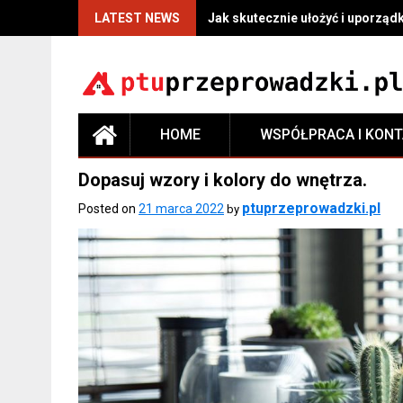
LATEST NEWS
Jak skutecznie ułożyć i uporzą
HOME
WSPÓŁPRACA I KON
Dopasuj wzory i kolory do wnętrza.
ptuprzeprowadzki.pl
Posted on
21 marca 2022
by