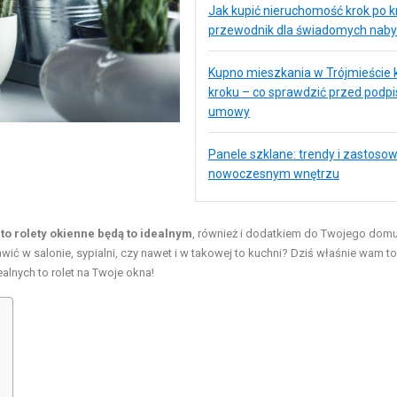
Jak kupić nieruchomość krok po k
przewodnik dla świadomych na
Kupno mieszkania w Trójmieście 
kroku – co sprawdzić przed podp
umowy
Panele szklane: trendy i zastoso
nowoczesnym wnętrzu
 rolety okienne będą to idealnym
, również i dodatkiem do Twojego dom
wić w salonie, sypialni, czy nawet i w takowej to kuchni? Dziś właśnie wam to
lnych to rolet na Twoje okna!