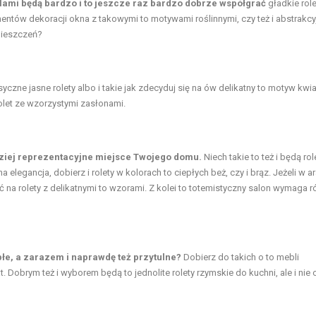
blami będą bardzo i to jeszcze raz bardzo dobrze współgrać
gładkie role
mentów dekoracji okna z takowymi to motywami roślinnymi, czy też i abstrakc
mieszczeń?
syczne jasne rolety albo i takie jak zdecyduj się na ów delikatny to motyw kwi
olet ze wzorzystymi zasłonami.
dziej reprezentacyjne miejsce Twojego domu.
Niech takie to też i będą role
 elegancja, dobierz i rolety w kolorach to ciepłych beż, czy i brąz. Jeżeli w ar
ć na rolety z delikatnymi to wzorami. Z kolei to totemistyczny salon wymaga r
epłe, a zarazem i naprawdę też przytulne?
Dobierz do takich o to mebli
 Dobrym też i wyborem będą to jednolite rolety rzymskie do kuchni, ale i nie