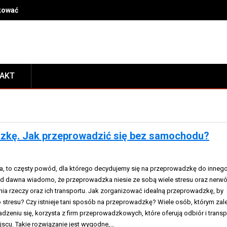
dkować kosmetyki po przeprowadzce, by mieć je zawsze pod ręką
TAKT
dzkę. Jak przeprowadzić się bez samochodu?
a, to częsty powód, dla którego decydujemy się na przeprowadzkę do inneg
d dawna wiadomo, że przeprowadzka niesie ze sobą wiele stresu oraz nerw
ia rzeczy oraz ich transportu. Jak zorganizować idealną przeprowadzkę, by
 stresu? Czy istnieje tani sposób na przeprowadzkę? Wiele osób, którym zal
eniu się, korzysta z firm przeprowadzkowych, które oferują odbiór i transp
scu. Takie rozwiązanie jest wygodne,…