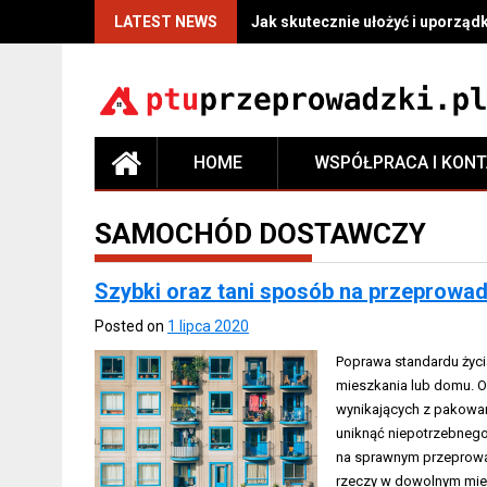
LATEST NEWS
Jak skutecznie ułożyć i uporzą
HOME
WSPÓŁPRACA I KON
SAMOCHÓD DOSTAWCZY
Szybki oraz tani sposób na przeprowa
Posted on
1 lipca 2020
Poprawa standardu życi
mieszkania lub domu. O
wynikających z pakowan
uniknąć niepotrzebnego
na sprawnym przeprowadz
rzeczy w dowolnym miej