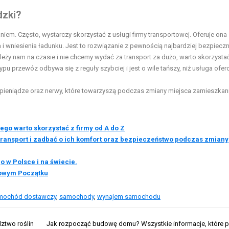
dzki?
m. Często, wystarczy skorzystać z usługi firmy transportowej. Oferuje ona
 i wniesienia ładunku. Jest to rozwiązanie z pewnością najbardziej bezpiecz
leży nam na czasie i nie chcemy wydać za transport za dużo, warto skorzystać
ypu przewóz odbywa się z reguły szybciej i jest o wile tańszy, niż usługa ofe
 pieniądze oraz nerwy, które towarzyszą podczas zmiany miejsca zamieszkani
go warto skorzystać z firmy od A do Z
ransport i zadbać o ich komfort oraz bezpieczeństwo podczas zmiany
o w Polsce i na świecie.
owym Początku
mochód dostawczy
,
samochody
,
wynajem samochodu
ztwo roślin
Jak rozpocząć budowę domu? Wszystkie informacje, które 