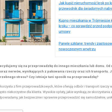
Jak kupić nieruchomość krok po k
przewodnik dla świadomych na
Kupno mieszkania w Trójmieście 
kroku – co sprawdzić przed podp
umowy
Panele szklane: trendy i zastoso
nowoczesnym wnętrzu
 decydujemy się na przeprowadzkę do innego mieszkania lub domu. Od
 oraz nerwów, wynikających z pakowania rzeczy oraz ich transportu. 
rzebnego stresu? Czy istnieje tani sposób na przeprowadzkę?
orzysta z firm przeprowadzkowych, które oferują odbiór i transport rzeczy 
to niekorzystne dla klienta. Wysokie opłaty, jakie wynikają ze skorzystania z
powiadamy, jak bezpiecznie i sprawnie przeprowadzić się samodzielnie, uni