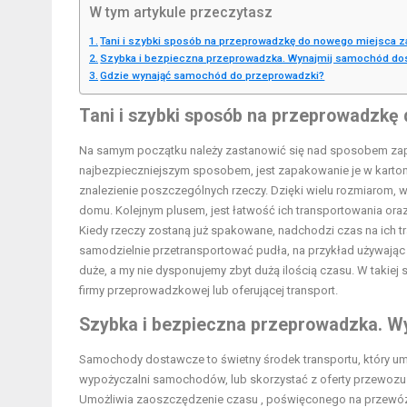
W tym artykule przeczytasz
Tani i szybki sposób na przeprowadzkę do nowego miejsca z
Szybka i bezpieczna przeprowadzka. Wynajmij samochód do
Gdzie wynająć samochód do przeprowadzki?
Tani i szybki sposób na przeprowadzkę
Na samym początku należy zastanowić się nad sposobem zap
najbezpieczniejszym sposobem, jest zapakowanie je w karton
znalezienie poszczególnych rzeczy. Dzięki wielu rozmiarom, 
domu. Kolejnym plusem, jest łatwość ich transportowania ora
Kiedy rzeczy zostaną już spakowane, nadchodzi czas na ich t
samodzielnie przetransportować pudła, na przykład używaj
duże, a my nie dysponujemy zbyt dużą ilością czasu. W takie
firmy przeprowadzkowej lub oferującej transport.
Szybka i bezpieczna przeprowadzka. W
Samochody dostawcze to świetny środek transportu, który u
wypożyczalni samochodów, lub skorzystać z oferty przewozu r
Umożliwia zaoszczędzenie czasu , poświęconego na przewóz