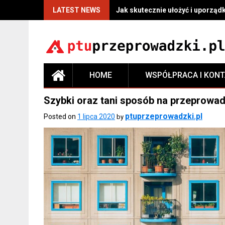
LATEST NEWS
Jak skutecznie ułożyć i uporzą
HOME
WSPÓŁPRACA I KON
Szybki oraz tani sposób na przeprowa
ptuprzeprowadzki.pl
Posted on
1 lipca 2020
by