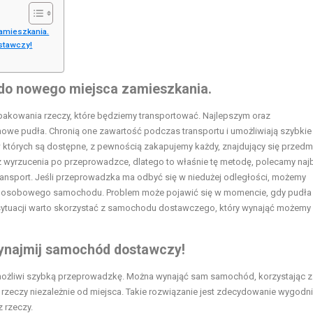
amieszkania.
stawczy!
 do nowego miejsca zamieszkania.
akowania rzeczy, które będziemy transportować. Najlepszym oraz
owe pudła. Chronią one zawartość podczas transportu i umożliwiają szybkie
w których są dostępne, z pewnością zakapujemy każdy, znajdujący się przedm
z wyrzucenia po przeprowadzce, dlatego to właśnie tę metodę, polecamy najb
ransport. Jeśli przeprowadzka ma odbyć się w niedużej odległości, możemy
ąc osobowego samochodu. Problem może pojawić się w momencie, gdy pudła
j sytuacji warto skorzystać z samochodu dostawczego, który wynająć możemy
ynajmij samochód dostawczy!
możliwi szybką przeprowadzkę. Można wynająć sam samochód, korzystając z
zeczy niezależnie od miejsca. Takie rozwiązanie jest zdecydowanie wygodni
 rzeczy.