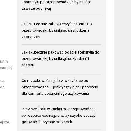
kosmetyki po przeprowadzce, by mieć je
zawsze pod ręką
Jak skutecznie zabezpieczyć materac do
przeprowadzki, by uniknąć uszkodzeń i
zabrudzeń
Jak skutecznie pakować pościel i tekstylia do
przeprowadzki, by uniknąć uszkodzeń i
iot w
chaosu
ardziej.
Co rozpakować najpierw w łazience po
 są
przeprowadzce – praktyczny plan i priorytety
 od
dla komfortu codziennego użytkowania
Pierwsze kroki w kuchni po przeprowadzce:
co rozpakować najpierw, by szybko zacząć
gotować i utrzymać porządek
ejsze.