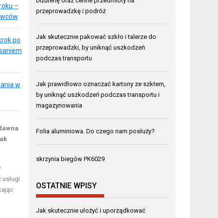
biżuterię oraz cenne przedmioty na
roku –
przeprowadzkę i podróż
bywców
Jak skutecznie pakować szkło i talerze do
krok po
przeprowadzki, by uniknąć uszkodzeń
isaniem
podczas transportu
Jak prawidłowo oznaczać kartony ze szkłem,
wania w
by uniknąć uszkodzeń podczas transportu i
magazynowania
 dawna
Folia aluminiowa. Do czego nam posłuży?
Jak
skrzynia biegów PK6029
w
 usługi
OSTATNIE WPISY
kając
Jak skutecznie ułożyć i uporządkować