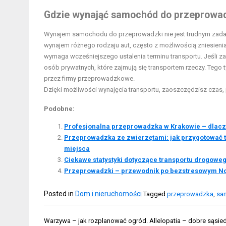
Gdzie wynająć samochód do przeprowa
Wynajem samochodu do przeprowadzki nie jest trudnym zadanie
wynajem różnego rodzaju aut, często z możliwością zniesienia
wymaga wcześniejszego ustalenia terminu transportu. Jeśli za
osób prywatnych, które zajmują się transportem rzeczy. Tego t
przez firmy przeprowadzkowe.
Dzięki możliwości wynajęcia transportu, zaoszczędzisz czas,
Podobne:
Profesjonalna przeprowadzka w Krakowie – dlacze
Przeprowadzka ze zwierzętami: jak przygotować t
miejsca
Ciekawe statystyki dotyczące transportu drogoweg
Przeprowadzki – przewodnik po bezstresowym N
Posted in
Dom i nieruchomości
Tagged
przeprowadzka
,
sa
Nawigacja
Warzywa – jak rozplanować ogród. Allelopatia – dobre sąsied