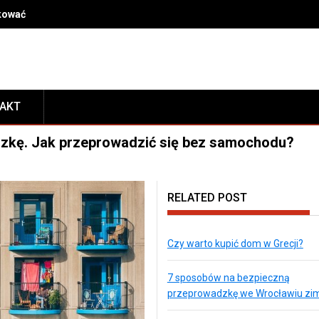
dkować kosmetyki po przeprowadzce, by mieć je zawsze pod ręką
TAKT
dzkę. Jak przeprowadzić się bez samochodu?
RELATED POST
Czy warto kupić dom w Grecji?
7 sposobów na bezpieczną
przeprowadzkę we Wrocławiu zi