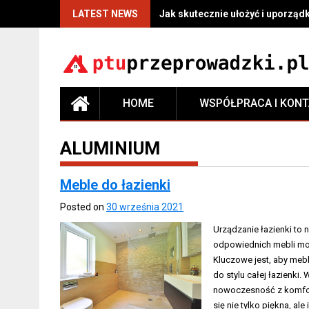
LATEST NEWS
Jak skutecznie ułożyć i uporzą
HOME
WSPÓŁPRACA I KON
ALUMINIUM
Meble do łazienki
Posted on
30 września 2021
Urządzanie łazienki to 
odpowiednich mebli moż
Kluczowe jest, aby mebl
do stylu całej łazienki
nowoczesność z komfort
się nie tylko piękna, a