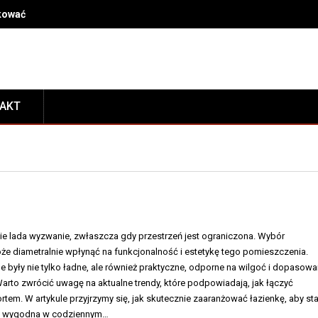
dkować kosmetyki po przeprowadzce, by mieć je zawsze pod ręką
TAKT
nie lada wyzwanie, zwłaszcza gdy przestrzeń jest ograniczona. Wybór
e diametralnie wpłynąć na funkcjonalność i estetykę tego pomieszczenia.
e były nie tylko ładne, ale również praktyczne, odporne na wilgoć i dopasow
. Warto zwrócić uwagę na aktualne trendy, które podpowiadają, jak łączyć
em. W artykule przyjrzymy się, jak skutecznie zaaranżować łazienkę, aby sta
le i wygodna w codziennym…