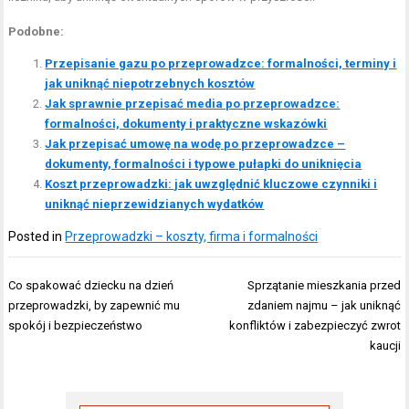
Podobne:
Przepisanie gazu po przeprowadzce: formalności, terminy i
jak uniknąć niepotrzebnych kosztów
Jak sprawnie przepisać media po przeprowadzce:
formalności, dokumenty i praktyczne wskazówki
Jak przepisać umowę na wodę po przeprowadzce –
dokumenty, formalności i typowe pułapki do uniknięcia
Koszt przeprowadzki: jak uwzględnić kluczowe czynniki i
uniknąć nieprzewidzianych wydatków
Posted in
Przeprowadzki – koszty, firma i formalności
Nawigacja
Co spakować dziecku na dzień
Sprzątanie mieszkania przed
wpisu
przeprowadzki, by zapewnić mu
zdaniem najmu – jak uniknąć
spokój i bezpieczeństwo
konfliktów i zabezpieczyć zwrot
kaucji