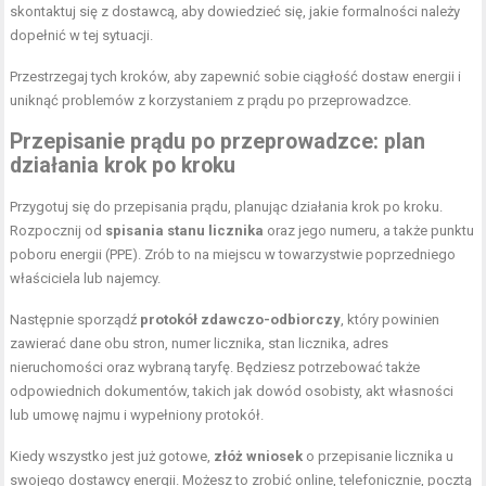
skontaktuj się z dostawcą, aby dowiedzieć się, jakie formalności należy
dopełnić w tej sytuacji.
Przestrzegaj tych kroków, aby zapewnić sobie ciągłość dostaw energii i
uniknąć problemów z korzystaniem z prądu po przeprowadzce.
Przepisanie prądu po przeprowadzce: plan
działania krok po kroku
Przygotuj się do przepisania prądu, planując działania krok po kroku.
Rozpocznij od
spisania stanu licznika
oraz jego numeru, a także punktu
poboru energii (PPE). Zrób to na miejscu w towarzystwie poprzedniego
właściciela lub najemcy.
Następnie sporządź
protokół zdawczo-odbiorczy
, który powinien
zawierać dane obu stron, numer licznika, stan licznika, adres
nieruchomości oraz wybraną taryfę. Będziesz potrzebować także
odpowiednich dokumentów, takich jak dowód osobisty, akt własności
lub umowę najmu i wypełniony protokół.
Kiedy wszystko jest już gotowe,
złóż wniosek
o przepisanie licznika u
swojego dostawcy energii. Możesz to zrobić online, telefonicznie, pocztą