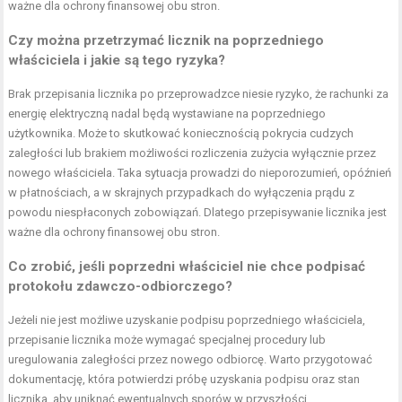
ważne dla ochrony finansowej obu stron.
Czy można przetrzymać licznik na poprzedniego
właściciela i jakie są tego ryzyka?
Brak przepisania licznika po przeprowadzce niesie ryzyko, że rachunki za
energię elektryczną nadal będą wystawiane na poprzedniego
użytkownika. Może to skutkować koniecznością pokrycia cudzych
zaległości lub brakiem możliwości rozliczenia zużycia wyłącznie przez
nowego właściciela. Taka sytuacja prowadzi do nieporozumień, opóźnień
w płatnościach, a w skrajnych przypadkach do wyłączenia prądu z
powodu niespłaconych zobowiązań. Dlatego przepisywanie licznika jest
ważne dla ochrony finansowej obu stron.
Co zrobić, jeśli poprzedni właściciel nie chce podpisać
protokołu zdawczo-odbiorczego?
Jeżeli nie jest możliwe uzyskanie podpisu poprzedniego właściciela,
przepisanie licznika może wymagać specjalnej procedury lub
uregulowania zaległości przez nowego odbiorcę. Warto przygotować
dokumentację, która potwierdzi próbę uzyskania podpisu oraz stan
licznika, aby uniknąć ewentualnych sporów w przyszłości.