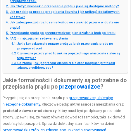
przeprowadzce?
Jak złożyć wniosek o przepisanie prądu i jakie są dostępne metody?
Jak przebiega proces przepisania licznika i jak uniknąć dodatkowych
kosztów?
Jak zabezpieczyć rozliczenie końcowe i uniknąć przerw w dostawie
prądu?
Przepisanie prądu po przeprowadzce: plan działania krok po kroku
FAQ – najczęściej zadawane pytania
Jakie konsekwencje prawne grożą za brak przepisania prądu po
przeprowadzce?
Czy można przetrzymać licznik na poprzedniego właściciela i jakie są
tego ryzyka?
Co zrobić, jeśli poprzedni właściciel nie chce podpisać protokołu
zdawczo-odbiorczego?
Jakie formalności i dokumenty są potrzebne do
przepisania prądu po
przeprowadzce
?
Przygotuj się do przepisania
prądu
po
przeprowadzce, zbierając
niezbędne dokumenty
. Kluczowe będą:
akt własności
mieszkania oraz
protokół zdawczo-odbiorczy
, który musi być podpisany przez obie
strony. Upewnij się, że masz również dowód tożsamości, taki jak dowód
osobisty lub paszport. Sprawdź dokładny stan liczników na dzień
przeprowadzki i zrób ich zdjęcie, aby uniknąć nieporozumień
.