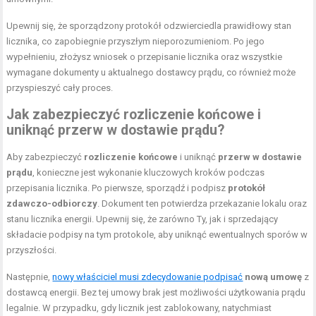
Upewnij się, że sporządzony protokół odzwierciedla prawidłowy stan
licznika, co zapobiegnie przyszłym nieporozumieniom. Po jego
wypełnieniu, złożysz wniosek o przepisanie licznika oraz wszystkie
wymagane dokumenty u aktualnego dostawcy prądu, co również może
przyspieszyć cały proces.
Jak zabezpieczyć rozliczenie końcowe i
uniknąć przerw w dostawie prądu?
Aby zabezpieczyć
rozliczenie końcowe
i uniknąć
przerw w dostawie
prądu
, konieczne jest wykonanie kluczowych kroków podczas
przepisania licznika. Po pierwsze, sporządź i podpisz
protokół
zdawczo-odbiorczy
. Dokument ten potwierdza przekazanie lokalu oraz
stanu licznika energii. Upewnij się, że zarówno Ty, jak i sprzedający
składacie podpisy na tym protokole, aby uniknąć ewentualnych sporów w
przyszłości.
Następnie,
nowy właściciel musi zdecydowanie podpisać
nową umowę
z
dostawcą energii. Bez tej umowy brak jest możliwości użytkowania prądu
legalnie. W przypadku, gdy licznik jest zablokowany, natychmiast