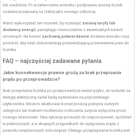
lub osobiście. Po przetworzeniu wniosku i podpisaniu umowy licznik
zostanie przepisany na Ciebie jako nowego odbiorcę.
Warto wykorzystać ten moment, by rozważyć
zmianę taryfy lub
dostawcy energii
, pamiętając równocześnie o ewentualnych karach
umownych. Na koniec
zachowaj potwierdzenie
złożenia wniosku oraz
protokół, aby mieć dokumentację potwierdzającą przeniesienie praw do
licznika.
FAQ – najczęściej zadawane pytania
Jakie konsekwencje prawne grożą za brak przepisania
prądu po przeprowadzce?
Brak przepisania licznika po przeprowadzce niesie ryzyko, że rachunki za
energię elektryczną nadal będą wystawiane na poprzedniego
użytkownika. Może to skutkować koniecznością pokrycia cudzych
zaległości lub brakiem możliwości rozliczenia zużycia wyłącznie przez
nowego właściciela. Taka sytuacja prowadzi do nieporozumień, opóźnień
w płatnościach, a w skrajnych przypadkach do wyłączenia prądu z
powodu niespłaconych zobowiązań. Dlatego przepisywanie licznika jest