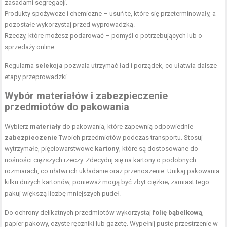
zasadami segregacji.
Produkty spożywcze i chemiczne – usuń te, które się przeterminowały, a
pozostałe wykorzystaj przed wyprowadzką.
Rzeczy, które możesz podarować – pomyśl o potrzebujących lub o
sprzedaży online.
Regularna
selekcja
pozwala utrzymać ład i porządek, co ułatwia dalsze
etapy przeprowadzki.
Wybór materiałów i zabezpieczenie
przedmiotów do pakowania
Wybierz
materiały
do pakowania, które zapewnią odpowiednie
zabezpieczenie
Twoich przedmiotów podczas transportu. Stosuj
wytrzymałe, pięciowarstwowe
kartony
, które są dostosowane do
nośności cięższych rzeczy. Zdecyduj się na kartony o podobnych
rozmiarach, co ułatwi ich układanie oraz przenoszenie. Unikaj pakowania
kilku dużych kartonów, ponieważ mogą być zbyt ciężkie; zamiast tego
pakuj większą liczbę mniejszych pudeł.
Do ochrony delikatnych przedmiotów wykorzystaj
folię bąbelkową
,
papier pakowy, czyste ręczniki lub gazetę. Wypełnij puste przestrzenie w