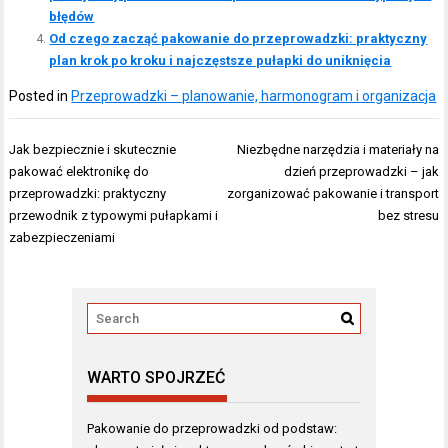
błędów
Od czego zacząć pakowanie do przeprowadzki: praktyczny
plan krok po kroku i najczęstsze pułapki do uniknięcia
Posted in
Przeprowadzki – planowanie, harmonogram i organizacja
Nawigacja
Jak bezpiecznie i skutecznie
Niezbędne narzędzia i materiały na
wpisu
pakować elektronikę do
dzień przeprowadzki – jak
przeprowadzki: praktyczny
zorganizować pakowanie i transport
przewodnik z typowymi pułapkami i
bez stresu
zabezpieczeniami
WARTO SPOJRZEĆ
Pakowanie do przeprowadzki od podstaw: