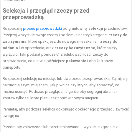
Selekcja i przegląd rzeczy przed
przeprowadzką
Rozpocznij
proces przeprowadzki
od gruntownej
selekcji
przedmiotów.
Przejrzyj wszystkie swoje rzeczy i podziel je na trzy kategorie:
rzeczy do
zatrzymania
, które spakujesz do nowego mieszkania;
rzeczy do
oddania
lub sprzedania; oraz
rzeczy bezużyteczne
, które należy
wyrzucić. Taki podział pomoże Ci zredukować ilość rzeczy do
przewiezienia, co ułatwia późniejsze
pakowanie
i obniża koszty
transportu.
Rozpocznij selekcję na miesiąc lub dwa przed przeprowadzką. Zajmij się
najtrudniejszymi miejscami, jak piwnica czy strych, aby zobaczyć, co
można usunąć. Podczas przeglądania garderoby segreguj ubrania i
zostaw tylko te, które planujesz nosić w nowym miejscu.
Pamiętaj, aby podczas selekcji dokonując dokładnego przeglądu zwrócić
uwagę na:
Przedmioty zniszczone lub przeterminowane – wyrzuć je zgodnie z