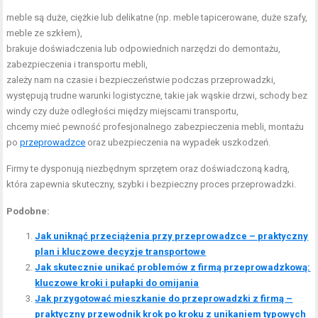
meble są duże, ciężkie lub delikatne (np. meble tapicerowane, duże szafy,
meble ze szkłem),
brakuje doświadczenia lub odpowiednich narzędzi do demontażu,
zabezpieczenia i transportu mebli,
zależy nam na czasie i bezpieczeństwie podczas przeprowadzki,
występują trudne warunki logistyczne, takie jak wąskie drzwi, schody bez
windy czy duże odległości między miejscami transportu,
chcemy mieć pewność profesjonalnego zabezpieczenia mebli, montażu
po
przeprowadzce
oraz ubezpieczenia na wypadek uszkodzeń.
Firmy te dysponują niezbędnym sprzętem oraz doświadczoną kadrą,
która zapewnia skuteczny, szybki i bezpieczny proces przeprowadzki.
Podobne:
Jak uniknąć przeciążenia przy przeprowadzce – praktyczny
plan i kluczowe decyzje transportowe
Jak skutecznie unikać problemów z firmą przeprowadzkową:
kluczowe kroki i pułapki do omijania
Jak przygotować mieszkanie do przeprowadzki z firmą –
praktyczny przewodnik krok po kroku z unikaniem typowych