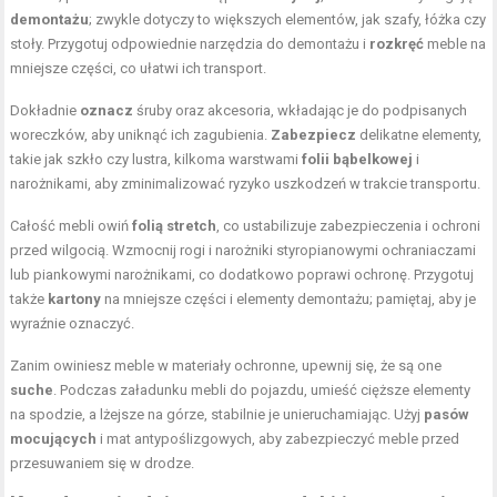
demontażu
; zwykle dotyczy to większych elementów, jak szafy, łóżka czy
stoły. Przygotuj odpowiednie narzędzia do demontażu i
rozkręć
meble na
mniejsze części, co ułatwi ich transport.
Dokładnie
oznacz
śruby oraz akcesoria, wkładając je do podpisanych
woreczków, aby uniknąć ich zagubienia.
Zabezpiecz
delikatne elementy,
takie jak szkło czy lustra, kilkoma warstwami
folii bąbelkowej
i
narożnikami, aby zminimalizować ryzyko uszkodzeń w trakcie transportu.
Całość mebli owiń
folią stretch
, co ustabilizuje zabezpieczenia i ochroni
przed wilgocią. Wzmocnij rogi i narożniki styropianowymi ochraniaczami
lub piankowymi narożnikami, co dodatkowo poprawi ochronę. Przygotuj
także
kartony
na mniejsze części i elementy demontażu; pamiętaj, aby je
wyraźnie oznaczyć.
Zanim owiniesz meble w materiały ochronne, upewnij się, że są one
suche
. Podczas załadunku mebli do pojazdu, umieść cięższe elementy
na spodzie, a lżejsze na górze, stabilnie je unieruchamiając. Użyj
pasów
mocujących
i mat antypoślizgowych, aby zabezpieczyć meble przed
przesuwaniem się w drodze.