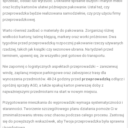
sprzedać, oddać lub wyrzucić. Dokładne spisanie dużych i małych mebli
oraz liczby kartonów ułatwi późniejsze pakowanie. Ustal też, czy
przeprowadzka będzie realizowana samodzielnie, czy przy użyciu firmy
przeprowadzkowej.
Warto również zadbać o materiały do pakowania. Zorganizuj różnej
wielkości kartony, taśmę klejącą, markery oraz worki próżniowe. Dwa
tygodnie przed przeprowadzką rozpocznij pakowanie rzeczy używanych
rzadziej, takich jak książki czy sezonowe ubrania. Na tydzień przed
terminem, upewnij się, że wszystko jest gotowe do transportu.
Nie zapomnij o logistycznych aspektach przeprowadzki – zarezerwuj
windę, zaplanuj miejsce parkingowe oraz zabezpiecz trasy dla
wynoszenia przedmiotów. 48-24 godziny przed
przeprowadzką
odłącz i
opróżnij sprzęty AGD, a także spakuj karton pierwszej doby z
najważniejszymi przedmiotami na start w nowym miejscu.
Przygotowanie mieszkania do wyprowadzki wymaga systematyczności i
staranności. Tworzenie szczegółowego planu działania pomoże Ci w
zminimalizowaniu stresu oraz chaosu podczas całego procesu. Zastosuj
się do powyższych wskazówek, aby Twoja przeprowadzka była sprawna
i komfortowa.