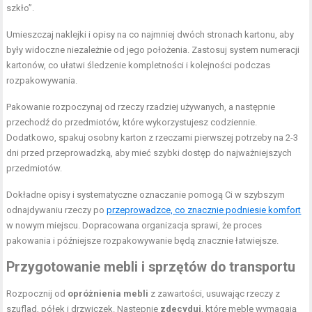
szkło”.
Umieszczaj naklejki i opisy na co najmniej dwóch stronach kartonu, aby
były widoczne niezależnie od jego położenia. Zastosuj system numeracji
kartonów, co ułatwi śledzenie kompletności i kolejności podczas
rozpakowywania.
Pakowanie rozpoczynaj od rzeczy rzadziej używanych, a następnie
przechodź do przedmiotów, które wykorzystujesz codziennie.
Dodatkowo, spakuj osobny karton z rzeczami pierwszej potrzeby na 2-3
dni przed przeprowadzką, aby mieć szybki dostęp do najważniejszych
przedmiotów.
Dokładne opisy i systematyczne oznaczanie pomogą Ci w szybszym
odnajdywaniu rzeczy po
przeprowadzce, co znacznie podniesie komfort
w nowym miejscu. Dopracowana organizacja sprawi, że proces
pakowania i późniejsze rozpakowywanie będą znacznie łatwiejsze.
Przygotowanie mebli i sprzętów do transportu
Rozpocznij od
opróżnienia mebli
z zawartości, usuwając rzeczy z
szuflad, półek i drzwiczek. Następnie
zdecyduj
, które meble wymagają