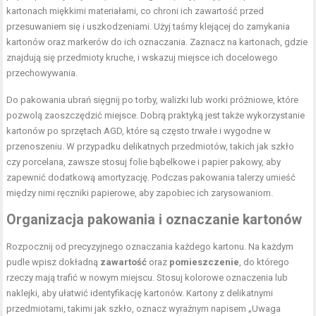
kartonach miękkimi materiałami, co chroni ich zawartość przed
przesuwaniem się i uszkodzeniami. Użyj taśmy klejącej do zamykania
kartonów oraz markerów do ich oznaczania. Zaznacz na kartonach, gdzie
znajdują się przedmioty kruche, i wskazuj miejsce ich docelowego
przechowywania.
Do pakowania ubrań sięgnij po torby, walizki lub worki próżniowe, które
pozwolą zaoszczędzić miejsce. Dobrą praktyką jest także wykorzystanie
kartonów po sprzętach AGD, które są często trwałe i wygodne w
przenoszeniu. W przypadku delikatnych przedmiotów, takich jak szkło
czy porcelana, zawsze stosuj folie bąbelkowe i papier pakowy, aby
zapewnić dodatkową amortyzację. Podczas pakowania talerzy umieść
między nimi ręczniki papierowe, aby zapobiec ich zarysowaniom.
Organizacja pakowania i oznaczanie kartonów
Rozpocznij od precyzyjnego oznaczania każdego kartonu. Na każdym
pudle wpisz dokładną
zawartość
oraz
pomieszczenie
, do którego
rzeczy mają trafić w nowym miejscu. Stosuj kolorowe oznaczenia lub
naklejki, aby ułatwić identyfikację kartonów. Kartony z delikatnymi
przedmiotami, takimi jak szkło, oznacz wyraźnym napisem „Uwaga