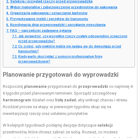
Selekcja i przegląd rzeczy przed przeprowadzką
Wybór materiałów i zabezpieczenie przedmiotów do pakowania
Organizacja pakowania i oznaczanie kartonów
Przygotowanie mebli i sprzętów do transportu
Koordynacja dnia przeprowadzki i sprzątanie mieszkania
FAQ – najczęściej zadawane pytania
Jak sprawdzić, czy wszystkie rzeczy zostały odpowiednio oznaczone
przed przeprowadzką?
Co zrobić, gdy niektóre meble nie nadają się do demontażu przed
transportem?
Kiedy warto skorzystać z pomocy profesjonalnej firmy
przeprowadzkowej?
Planowanie przygotowań do wyprowadzki
Rozpocznij
planowanie
przygotowań do
przeprowadzki
co najmniej 4-
6 tygodni przed planowanym terminem. Sporządź szczegółowy
harmonogram
działań oraz
listę zadań
, aby uniknąć chaosu i stresu.
Rozdziel proces na etapy: w pierwszym tygodniu skup się na
inwentaryzacji rzeczy oraz ustaleniu priorytetów.
W kolejnych tygodniach podejmij decyzje dotyczące
selekcji
przedmiotów, które chcesz zabrać ze sobą. Rozważ, co możesz