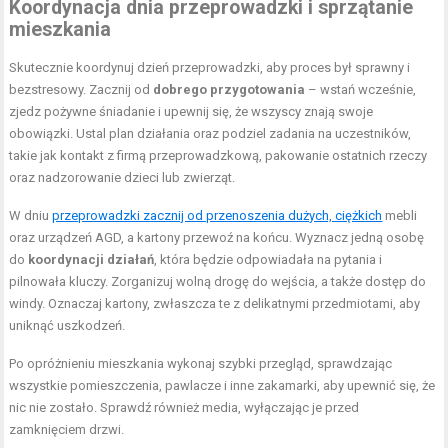
Koordynacja dnia przeprowadzki i sprzątanie
mieszkania
Skutecznie koordynuj dzień przeprowadzki, aby proces był sprawny i
bezstresowy. Zacznij od
dobrego przygotowania
– wstań wcześnie,
zjedz pożywne śniadanie i upewnij się, że wszyscy znają swoje
obowiązki. Ustal plan działania oraz podziel zadania na uczestników,
takie jak kontakt z firmą przeprowadzkową, pakowanie ostatnich rzeczy
oraz nadzorowanie dzieci lub zwierząt.
W dniu
przeprowadzki zacznij od przenoszenia dużych, ciężkich
mebli
oraz urządzeń AGD, a kartony przewoź na końcu. Wyznacz jedną osobę
do
koordynacji działań
, która będzie odpowiadała na pytania i
pilnowała kluczy. Zorganizuj wolną drogę do wejścia, a także dostęp do
windy. Oznaczaj kartony, zwłaszcza te z delikatnymi przedmiotami, aby
uniknąć uszkodzeń.
Po opróżnieniu mieszkania wykonaj szybki przegląd, sprawdzając
wszystkie pomieszczenia, pawlacze i inne zakamarki, aby upewnić się, że
nic nie zostało. Sprawdź również media, wyłączając je przed
zamknięciem drzwi.