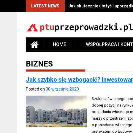
LATEST NEWS
Jak skutecznie ułożyć i uporzą
HOME
WSPÓŁPRACA I KON
BIZNES
Jak szybko się wzbogacić? Inwestowan
Posted on
30 września 2020
Szukasz świetnego spos
dobrej pozycji na rynk
posiadania własnego m
marzy o przestrzeni, sp
o posiadaniu własnego 
pretekstem do budowy 