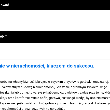
dkować kosmetyki po przeprowadzce, by mieć je zawsze pod ręką
TAKT
ie w nieruchomości, kluczem do sukcesu.
obu na własny biznes? Marzysz o szybkim przypływie gotówki, oraz stałej,
u? Zainwestuj w budowę nieruchomości, i ciesz się ogromnym zyskiem. Chęć
ieszkania lub domu, towarzyszy każdemu człowiekowi, zwłaszcza temu, któ
okoju oraz komforcie. Wiele osób, gotowa jest wziąć kredyt, by spełnić marz
kąta nawet, jeśli miałaby to być gotowa już nieruchomość, co jest doskonał
nieruchomości przeznaczonych na sprzedaż…