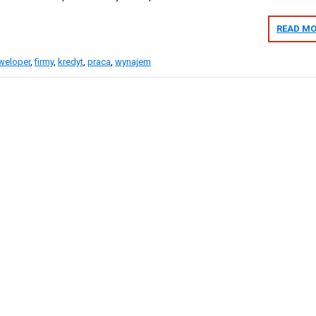
READ MO
weloper
,
firmy
,
kredyt
,
praca
,
wynajem