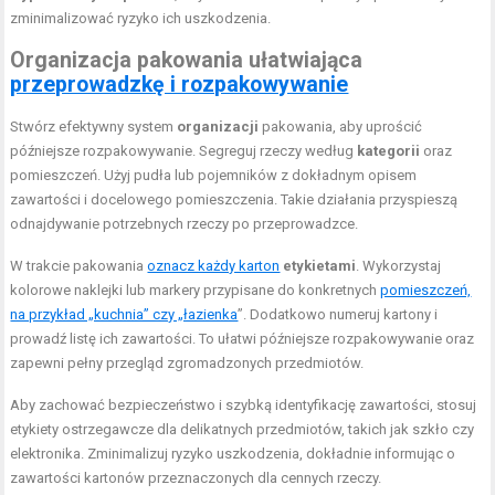
zminimalizować ryzyko ich uszkodzenia.
Organizacja pakowania ułatwiająca
przeprowadzkę i rozpakowywanie
Stwórz efektywny system
organizacji
pakowania, aby uprościć
późniejsze rozpakowywanie. Segreguj rzeczy według
kategorii
oraz
pomieszczeń. Użyj pudła lub pojemników z dokładnym opisem
zawartości i docelowego pomieszczenia. Takie działania przyspieszą
odnajdywanie potrzebnych rzeczy po przeprowadzce.
W trakcie pakowania
oznacz każdy karton
etykietami
. Wykorzystaj
kolorowe naklejki lub markery przypisane do konkretnych
pomieszczeń,
na przykład „kuchnia” czy „łazienka
”. Dodatkowo numeruj kartony i
prowadź listę ich zawartości. To ułatwi późniejsze rozpakowywanie oraz
zapewni pełny przegląd zgromadzonych przedmiotów.
Aby zachować bezpieczeństwo i szybką identyfikację zawartości, stosuj
etykiety ostrzegawcze dla delikatnych przedmiotów, takich jak szkło czy
elektronika. Zminimalizuj ryzyko uszkodzenia, dokładnie informując o
zawartości kartonów przeznaczonych dla cennych rzeczy.