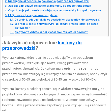
Niezbędne akcesoria do pakowania podczas przeprowadzki
Jak zabezpieczyć delikatne przedmioty podczas transportu?
Organizacja pakowania ułatwiająca przeprowadzkę i rozpakowywanie
FAQ – najczęściej zadawane pytania
Co zrobić, gdy zabraknie odpowiednich akcesoriów do pakowania?
Jak radzić sobie z nietypowymi lub dużymi przedmiotami podczas
pakowania?
Kiedy warto wybrać kartony fasonowe zamiast klapowych?
Jak wybrać odpowiednie
kartony do
przeprowadzki
?
Wybierz kartony, które idealnie odpowiadają Twoim potrzebom
przeprowadzki, uwzględniając rodzaj i wagę przewożonych
przedmiotów. Upewnij się, że kartony mają
optymalny rozmiar
do
przenoszenia, mieszczący się w rozpiętości ramion dorosłej osoby, czyli
o szerokości 50-65 cm, głębokości 30-45 cm i wysokości 30-45 cm.
Wybieraj kartony o solidnej konstrukcji z
wielowarstwowej tektury
, na
przykład 5-warstwowej z podwójnym dnem, co zapewnia
wytrzymałość
i ochronę zawartości przed uszkodzeniami. Wzmocnione uchwyty
boczne ułatwią przenoszenie i zapobiegną wyślizgnięciu się kartonów z
rąk.