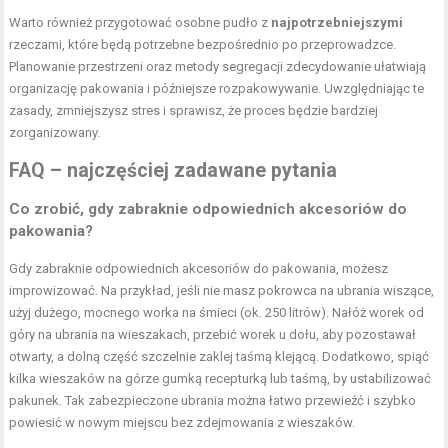
Warto również przygotować osobne pudło z
najpotrzebniejszymi
rzeczami, które będą potrzebne bezpośrednio po przeprowadzce.
Planowanie przestrzeni oraz metody segregacji zdecydowanie ułatwiają
organizację pakowania i późniejsze rozpakowywanie. Uwzględniając te
zasady, zmniejszysz stres i sprawisz, że proces będzie bardziej
zorganizowany.
FAQ – najczęściej zadawane pytania
Co zrobić, gdy zabraknie odpowiednich akcesoriów do
pakowania?
Gdy zabraknie odpowiednich akcesoriów do pakowania, możesz
improwizować. Na przykład, jeśli nie masz pokrowca na ubrania wiszące,
użyj dużego, mocnego worka na śmieci (ok. 250 litrów). Nałóż worek od
góry na ubrania na wieszakach, przebić worek u dołu, aby pozostawał
otwarty, a dolną część szczelnie zaklej taśmą klejącą. Dodatkowo, spiąć
kilka wieszaków na górze gumką recepturką lub taśmą, by ustabilizować
pakunek. Tak zabezpieczone ubrania można łatwo przewieźć i szybko
powiesić w nowym miejscu bez zdejmowania z wieszaków.