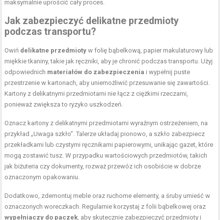
maksymalnie uprościć cały proces.
Jak zabezpieczyć delikatne przedmioty
podczas transportu?
Owiń
delikatne przedmioty
w folię bąbelkową, papier makulaturowy lub
miękkie tkaniny, takie jak ręczniki, aby je chronić podczas transportu. Użyj
odpowiednich
materiałów do zabezpieczenia
i wypełnij puste
przestrzenie w kartonach, aby uniemożliwić przesuwanie się zawartości.
Kartony z delikatnymi przedmiotami nie łącz z ciężkimi rzeczami,
ponieważ zwiększa to ryzyko uszkodzeń.
Oznacz kartony z delikatnymi przedmiotami wyraźnym ostrzeżeniem, na
przykład „Uwaga szkło”. Talerze układaj pionowo, a szkło zabezpiecz
przekładkami lub czystymi ręcznikami papierowymi, unikając gazet, które
mogą zostawić tusz. W przypadku wartościowych przedmiotów, takich
jak biżuteria czy dokumenty, rozważ przewóz ich osobiście w dobrze
oznaczonym opakowaniu.
Dodatkowo, zdemontuj meble oraz ruchome elementy, a śruby umieść w
oznaczonych woreczkach. Regularnie korzystaj z folii bąbelkowej oraz
wypełniaczy do paczek
, aby skutecznie zabezpieczyć przedmioty i