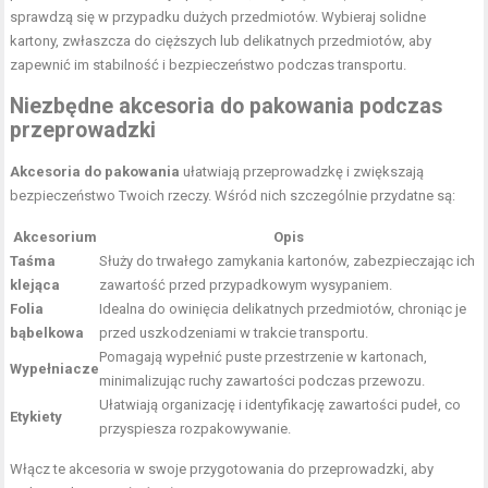
sprawdzą się w przypadku dużych przedmiotów. Wybieraj solidne
kartony, zwłaszcza do cięższych lub delikatnych przedmiotów, aby
zapewnić im stabilność i bezpieczeństwo podczas transportu.
Niezbędne akcesoria do pakowania podczas
przeprowadzki
Akcesoria do pakowania
ułatwiają przeprowadzkę i zwiększają
bezpieczeństwo Twoich rzeczy. Wśród nich szczególnie przydatne są:
Akcesorium
Opis
Taśma
Służy do trwałego zamykania kartonów, zabezpieczając ich
klejąca
zawartość przed przypadkowym wysypaniem.
Folia
Idealna do owinięcia delikatnych przedmiotów, chroniąc je
bąbelkowa
przed uszkodzeniami w trakcie transportu.
Pomagają wypełnić puste przestrzenie w kartonach,
Wypełniacze
minimalizując ruchy zawartości podczas przewozu.
Ułatwiają organizację i identyfikację zawartości pudeł, co
Etykiety
przyspiesza rozpakowywanie.
Włącz te akcesoria w swoje przygotowania do przeprowadzki, aby