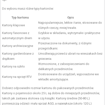
Do wyboru masz różne typy kartonów:
Typ kartonu
Opis
Najpopularniejsze, lekkie i tanie, stosowane do
Kartony klapowe
różnych rzeczy, mniej trwałe.
Kartony fasonowe z
Szybkie w składaniu, wytrzymałe i praktyczne
automatycznym dnem
w użyciu.
Przeznaczone na dokumenty, z różnymi
Kartony archiwizacyjne
przegródkami.
Kartony garderobiane z
Umożliwiają przewóz ubrań na wieszakach bez
drążkiem
gniecenia.
Wzmocnione, z zabezpieczeniami do
Kartony na szkło
delikatnych przedmiotów.
Dostosowane do urządzeń, wyposażone we
Kartony na sprzęt RTV
wkładki amortyzujące.
Dobierz odpowiedni rozmiar kartonu do pakowanych przedmiotów.
Kartony o pojemności około 25 L są dobre do mniejszych przedmiotów,
takich jak zastawa stołowa czy książki. Kartony średnie (50-80 L)
pomieszczą odzież i mały sprzęt AGD, a największe (około 120 L)