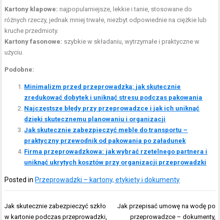
Kartony klapowe:
najpopularniejsze, lekkie i tanie, stosowane do
różnych rzeczy, jednak mniej trwałe, niezbyt odpowiednie na ciężkie lub
kruche przedmioty.
Kartony fasonowe:
szybkie w składaniu, wytrzymałe i praktyczne w
użyciu.
Podobne:
Minimalizm przed przeprowadzką: jak skutecznie
zredukować dobytek i uniknąć stresu podczas pakowania
Najczęstsze błędy przy przeprowadzce i jak ich uniknąć
dzięki skutecznemu planowaniu i organizacji
Jak skutecznie zabezpieczyć meble do transportu –
praktyczny przewodnik od pakowania po załadunek
Firma przeprowadzkowa: jak wybrać rzetelnego partnera i
uniknąć ukrytych kosztów przy organizacji przeprowadzki
Posted in
Przeprowadzki – kartony, etykiety i dokumenty
Nawigacja
Jak skutecznie zabezpieczyć szkło
Jak przepisać umowę na wodę po
wpisu
w kartonie podczas przeprowadzki,
przeprowadzce – dokumenty,