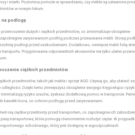
icy i miarki. Poziomica pomoże w sprawdzaniu, czy meble są ustawione pros
zedmiotów w nowym lokum.
e na podłogę
e przenoszenie dużych i ciężkich przedmiotów, co zminimalizuje obciążenie
y zapobiegnie zarysowaniom podłóg podczas przesuwania mebli. Stosuj pod
rzchnię podłogi przed uszkodzeniami. Dodatkowo, owinięcie mebli folią stre
e transportu. Przygotowanie odpowiednich akcesoriów nie tylko ułatwi przeno
gom.
enoszenie ciężkich przedmiotów
kich przedmiotów, takich jak meble i sprzęt AGD. Używaj go, aby ułatwić so
 odległości. Dzięki temu zmniejszysz obciążenie swojego kręgosłupa i ryzyk
re minimalizują ryzyko urazów, zyskasz dodatkową pomoc w transporcie. Pamię
 kawałki koca, co ochroni podłogę przed zarysowaniami.
 Owiń nią ciężkie przedmioty przed transportem, co zapobiegnie ich zabrudzen
 pasy transportowe, które pomogą równomiernie rozłożyć ciężar. W przypadk
ransportowego schodowego, który jest dostępny w wypożyczalniach.