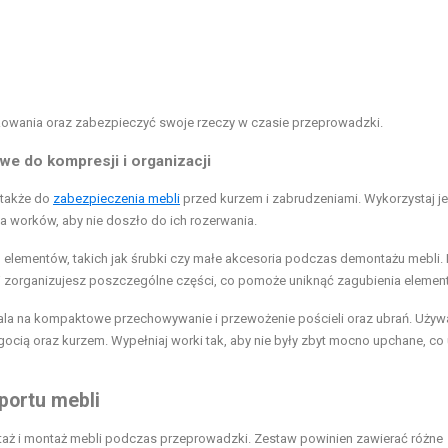
kowania oraz zabezpieczyć swoje rzeczy w czasie przeprowadzki.
we do kompresji i organizacji
 także do
zabezpieczenia mebli
przed kurzem i zabrudzeniami. Wykorzystaj je
a worków, aby nie doszło do ich rozerwania.
elementów, takich jak śrubki czy małe akcesoria podczas demontażu mebli. 
ej zorganizujesz poszczególne części, co pomoże uniknąć zagubienia elemen
la na kompaktowe przechowywanie i przewożenie pościeli oraz ubrań. Używa
gocią oraz kurzem. Wypełniaj worki tak, aby nie były zbyt mocno upchane, co 
portu mebli
taż i montaż mebli podczas przeprowadzki. Zestaw powinien zawierać różne