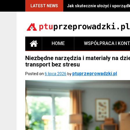
LATEST NEWS
Jak skutecznie ułożyć i uporzą
HOME
WSPÓŁPRACA I KON
Niezbędne narzędzia i materiały na dz
transport bez stresu
ptuprzeprowadzki.pl
Posted on
6 lipca 2026
by