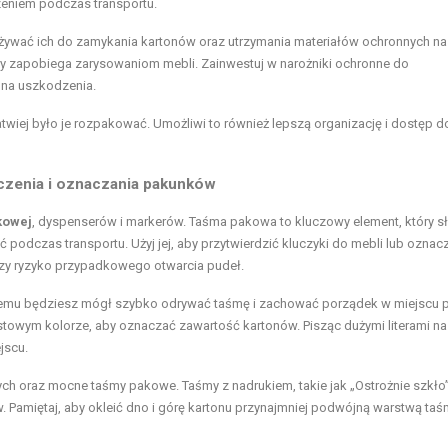
dzeniem podczas transportu.
by używać ich do zamykania kartonów oraz utrzymania materiałów ochronnych na
ry zapobiega zarysowaniom mebli. Zainwestuj w narożniki ochronne do
 na uszkodzenia.
łatwiej było je rozpakować. Umożliwi to również lepszą organizację i dostęp d
eczenia i oznaczania pakunków
kowej
, dyspenserów i markerów. Taśma pakowa to kluczowy element, który s
 podczas transportu. Użyj jej, aby przytwierdzić kluczyki do mebli lub oznac
jszy ryzyko przypadkowego otwarcia pudeł.
niemu będziesz mógł szybko odrywać taśmę i zachować porządek w miejscu p
towym kolorze, aby oznaczać zawartość kartonów. Pisząc dużymi literami na
jscu.
h oraz mocne taśmy pakowe. Taśmy z nadrukiem, takie jak „Ostrożnie szkło”
. Pamiętaj, aby okleić dno i górę kartonu przynajmniej podwójną warstwą taś