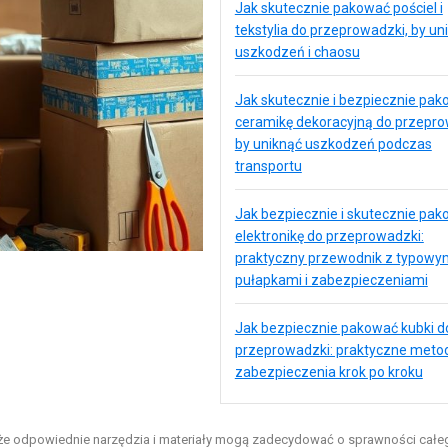
Jak skutecznie pakować pościel i
tekstylia do przeprowadzki, by un
uszkodzeń i chaosu
Jak skutecznie i bezpiecznie pa
ceramikę dekoracyjną do przepro
by uniknąć uszkodzeń podczas
transportu
Jak bezpiecznie i skutecznie pa
elektronikę do przeprowadzki:
praktyczny przewodnik z typowy
pułapkami i zabezpieczeniami
Jak bezpiecznie pakować kubki d
przeprowadzki: praktyczne metod
zabezpieczenia krok po kroku
 że odpowiednie narzędzia i materiały mogą zadecydować o sprawności całe