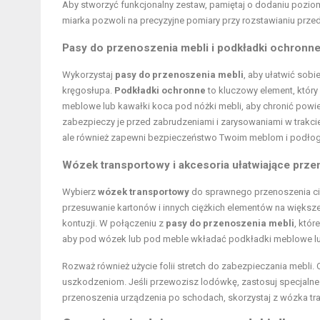
Aby stworzyć funkcjonalny zestaw, pamiętaj o dodaniu poziom
miarka pozwoli na precyzyjne pomiary przy rozstawianiu pr
Pasy do przenoszenia mebli i podkładki ochronn
Wykorzystaj
pasy do przenoszenia mebli
, aby ułatwić sobi
kręgosłupa.
Podkładki ochronne
to kluczowy element, któr
meblowe lub kawałki koca pod nóżki mebli, aby chronić powie
zabezpieczy je przed zabrudzeniami i zarysowaniami w trakci
ale również zapewni bezpieczeństwo Twoim meblom i podło
Wózek transportowy i akcesoria ułatwiające prz
Wybierz
wózek transportowy
do sprawnego przenoszenia cięż
przesuwanie kartonów i innych ciężkich elementów na większe
kontuzji. W połączeniu z
pasy do przenoszenia mebli
, któ
aby pod wózek lub pod meble wkładać podkładki meblowe lub
Rozważ również użycie folii stretch do zabezpieczania mebli.
uszkodzeniom. Jeśli przewozisz lodówkę, zastosuj specjalne
przenoszenia urządzenia po schodach, skorzystaj z wózka t