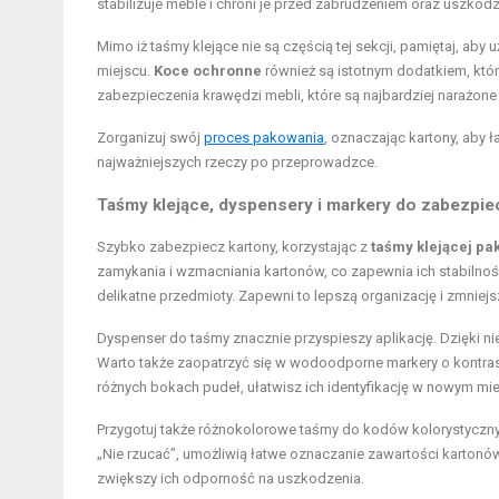
stabilizuje meble i chroni je przed zabrudzeniem oraz uszko
Mimo iż taśmy klejące nie są częścią tej sekcji, pamiętaj, a
miejscu.
Koce ochronne
również są istotnym dodatkiem, któ
zabezpieczenia krawędzi mebli, które są najbardziej narażone
Zorganizuj swój
proces pakowania
, oznaczając kartony, aby 
najważniejszych rzeczy po przeprowadzce.
Taśmy klejące, dyspensery i markery do zabezpi
Szybko zabezpiecz kartony, korzystając z
taśmy klejącej pa
zamykania i wzmacniania kartonów, co zapewnia ich stabilność
delikatne przedmioty. Zapewni to lepszą organizację i zmnie
Dyspenser do taśmy znacznie przyspieszy aplikację. Dzięki 
Warto także zaopatrzyć się w wodoodporne markery o kontras
różnych bokach pudeł, ułatwisz ich identyfikację w nowym mie
Przygotuj także różnokolorowe taśmy do kodów kolorystycznyc
„Nie rzucać”, umożliwią łatwe oznaczanie zawartości kartonów
zwiększy ich odporność na uszkodzenia.