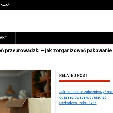
dkować kosmetyki po przeprowadzce, by mieć je zawsze pod ręką
TAKT
ień przeprowadzki – jak zorganizować pakowanie 
RELATED POST
Jak skutecznie zabezpieczyć ma
do przeprowadzki, by uniknąć
uszkodzeń i zabrudzeń