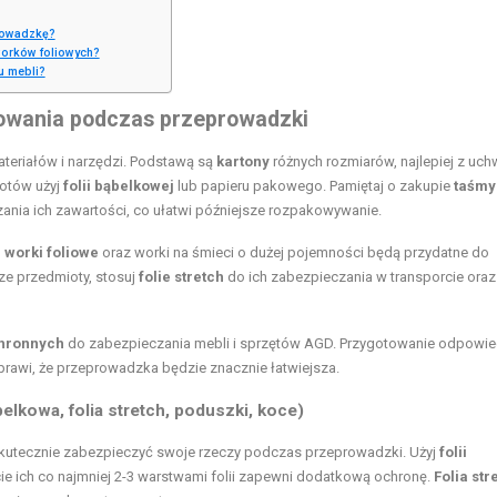
rowadzkę?
worków foliowych?
u mebli?
kowania podczas przeprowadzki
ateriałów i narzędzi. Podstawą są
kartony
różnych rozmiarów, najlepiej z uch
iotów użyj
folii bąbelkowej
lub papieru pakowego. Pamiętaj o zakupie
taśmy
nia ich zawartości, co ułatwi późniejsze rozpakowywanie.
,
worki foliowe
oraz worki na śmieci o dużej pojemności będą przydatne do
ze przedmioty, stosuj
folie stretch
do ich zabezpieczania w transporcie oraz
hronnych
do zabezpieczania mebli i sprzętów AGD. Przygotowanie odpowie
prawi, że przeprowadzka będzie znacznie łatwiejsza.
elkowa, folia stretch, poduszki, koce)
kutecznie zabezpieczyć swoje rzeczy podczas przeprowadzki. Użyj
folii
ie ich co najmniej 2-3 warstwami folii zapewni dodatkową ochronę.
Folia str