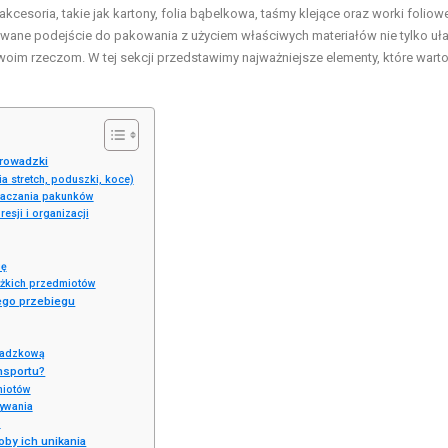
akcesoria, takie jak kartony, folia bąbelkowa, taśmy klejące oraz worki foliow
wane podejście do pakowania z użyciem właściwych materiałów nie tylko uła
im rzeczom. W tej sekcji przedstawimy najważniejsze elementy, które wart
prowadzki
ia stretch, poduszki, koce)
znaczania pakunków
esji i organizacji
gę
ężkich przedmiotów
ego przebiegu
wadzkową
nsportu?
miotów
ywania
D
oby ich unikania