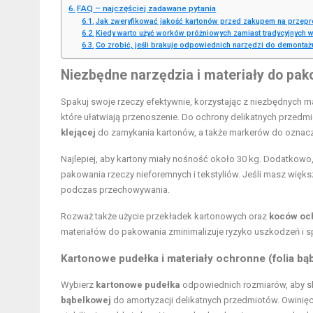
FAQ – najczęściej zadawane pytania
Jak zweryfikować jakość kartonów przed zakupem na przep
Kiedy warto użyć worków próżniowych zamiast tradycyjnych 
Co zrobić, jeśli brakuje odpowiednich narzędzi do demontaż
Niezbędne narzędzia i materiały do pa
Spakuj swoje rzeczy efektywnie, korzystając z niezbędnych m
które ułatwiają przenoszenie. Do ochrony delikatnych przedm
klejącej
do zamykania kartonów, a także markerów do oznacza
Najlepiej, aby kartony miały nośność około 30 kg. Dodatkowo
pakowania rzeczy nieforemnych i tekstyliów. Jeśli masz więks
podczas przechowywania.
Rozważ także użycie przekładek kartonowych oraz
koców oc
materiałów do pakowania zminimalizuje ryzyko uszkodzeń i s
Kartonowe pudełka i materiały ochronne (folia bąb
Wybierz
kartonowe pudełka
odpowiednich rozmiarów, aby s
bąbelkowej
do amortyzacji delikatnych przedmiotów. Owinięc