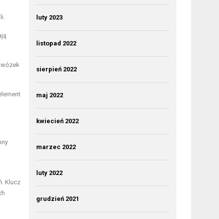
i.
luty 2023
ają
listopad 2022
y wózek
sierpień 2022
element
maj 2022
kwiecień 2022
nny
marzec 2022
luty 2022
. Klucz
ch
grudzień 2021