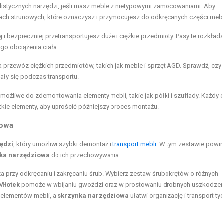
jalistycznych narzędzi, jeśli masz meble z nietypowymi zamocowaniami. Aby
ach strunowych, które oznaczysz i przymocujesz do odkręcanych części mebl
ej i bezpieczniej przetransportujesz duże i ciężkie przedmioty. Pasy te rozkład
go obciążenia ciała.
ia przewóz ciężkich przedmiotów, takich jak meble i sprzęt AGD. Sprawdź, cz
ły się podczas transportu.
ożliwe do zdemontowania elementy mebli, takie jak półki i szuflady. Każdy 
tkie elementy, aby uprościć późniejszy proces montażu.
iowa
ędzi
, który umożliwi szybki demontaż i
transport mebli
. W tym zestawie powi
ka narzędziowa
do ich przechowywania.
a przy odkręcaniu i zakręcaniu śrub. Wybierz zestaw śrubokrętów o różnych
Młotek
pomoże w wbijaniu gwoździ oraz w prostowaniu drobnych uszkodzeń
h elementów mebli, a
skrzynka narzędziowa
ułatwi organizację i transport ty