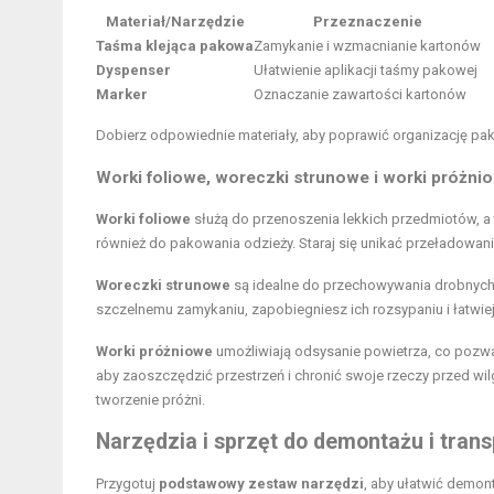
Materiał/Narzędzie
Przeznaczenie
Taśma klejąca pakowa
Zamykanie i wzmacnianie kartonów
Dyspenser
Ułatwienie aplikacji taśmy pakowej
Marker
Oznaczanie zawartości kartonów
Dobierz odpowiednie materiały, aby poprawić organizację pa
Worki foliowe, woreczki strunowe i worki próżnio
Worki foliowe
służą do przenoszenia lekkich przedmiotów, a
również do pakowania odzieży. Staraj się unikać przeładowani
Woreczki strunowe
są idealne do przechowywania drobnych 
szczelnemu zamykaniu, zapobiegniesz ich rozsypaniu i łatwi
Worki próżniowe
umożliwiają odsysanie powietrza, co pozwa
aby zaoszczędzić przestrzeń i chronić swoje rzeczy przed wil
tworzenie próżni.
Narzędzia i sprzęt do demontażu i trans
Przygotuj
podstawowy zestaw narzędzi
, aby ułatwić demon