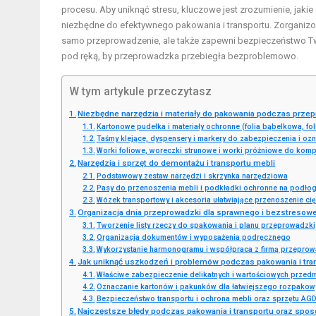
procesu. Aby uniknąć stresu, kluczowe jest zrozumienie, jakie 
niezbędne do efektywnego pakowania i transportu. Zorganizo
samo przeprowadzenie, ale także zapewni bezpieczeństwo Two
pod ręką, by przeprowadzka przebiegła bezproblemowo.
W tym artykule przeczytasz
Niezbędne narzędzia i materiały do pakowania podczas prze
Kartonowe pudełka i materiały ochronne (folia bąbelkowa, fol
Taśmy klejące, dyspensery i markery do zabezpieczenia i o
Worki foliowe, woreczki strunowe i worki próżniowe do kompr
Narzędzia i sprzęt do demontażu i transportu mebli
Podstawowy zestaw narzędzi i skrzynka narzędziowa
Pasy do przenoszenia mebli i podkładki ochronne na podło
Wózek transportowy i akcesoria ułatwiające przenoszenie ci
Organizacja dnia przeprowadzki dla sprawnego i bezstresow
Tworzenie listy rzeczy do spakowania i planu przeprowadzki
Organizacja dokumentów i wyposażenia podręcznego
Wykorzystanie harmonogramu i współpraca z firmą przepro
Jak uniknąć uszkodzeń i problemów podczas pakowania i tra
Właściwe zabezpieczenie delikatnych i wartościowych przed
Oznaczanie kartonów i pakunków dla łatwiejszego rozpakow
Bezpieczeństwo transportu i ochrona mebli oraz sprzętu AG
Najczęstsze błędy podczas pakowania i transportu oraz spos