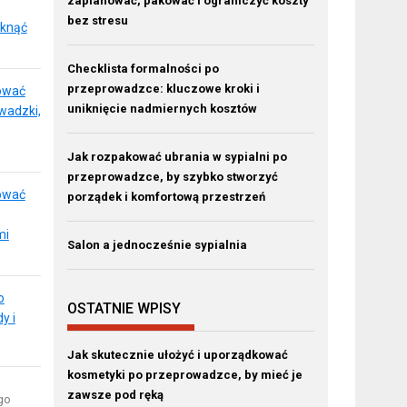
zaplanować, pakować i ograniczyć koszty
bez stresu
iknąć
Checklista formalności po
przeprowadzce: kluczowe kroki i
kować
uniknięcie nadmiernych kosztów
wadzki,
Jak rozpakować ubrania w sypialni po
przeprowadzce, by szybko stworzyć
kować
porządek i komfortową przestrzeń
mi
Salon a jednocześnie sypialnia
o
OSTATNIE WPISY
y i
Jak skutecznie ułożyć i uporządkować
kosmetyki po przeprowadzce, by mieć je
zawsze pod ręką
go