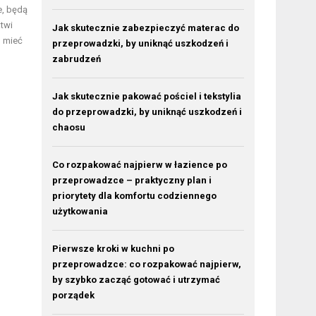
e, będą
twi
Jak skutecznie zabezpieczyć materac do
o mieć
przeprowadzki, by uniknąć uszkodzeń i
zabrudzeń
Jak skutecznie pakować pościel i tekstylia
do przeprowadzki, by uniknąć uszkodzeń i
chaosu
Co rozpakować najpierw w łazience po
przeprowadzce – praktyczny plan i
priorytety dla komfortu codziennego
użytkowania
Pierwsze kroki w kuchni po
przeprowadzce: co rozpakować najpierw,
by szybko zacząć gotować i utrzymać
porządek