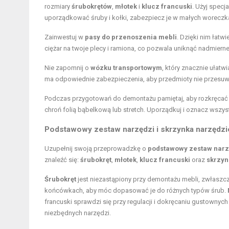
rozmiary
śrubokrętów
,
młotek
i
klucz francuski
. Użyj spec
uporządkować śruby i kołki, zabezpiecz je w małych woreczk
Zainwestuj w
pasy do przenoszenia mebli
. Dzięki nim łatwi
ciężar na twoje plecy i ramiona, co pozwala uniknąć nadmierne
Nie zapomnij o
wózku transportowym
, który znacznie ułatw
ma odpowiednie zabezpieczenia, aby przedmioty nie przesuwa
Podczas przygotowań do demontażu pamiętaj, aby rozkręcać m
chroń folią bąbelkową lub stretch. Uporządkuj i oznacz wszys
Podstawowy zestaw narzędzi i skrzynka narzędz
Uzupełnij swoją przeprowadzkę o
podstawowy zestaw narz
znaleźć się:
śrubokręt
,
młotek
,
klucz francuski
oraz
skrzyn
Śrubokręt
jest niezastąpiony przy demontażu mebli, zwłaszcz
końcówkach, aby móc dopasować je do różnych typów śrub.
francuski sprawdzi się przy regulacji i dokręcaniu gustownyc
niezbędnych narzędzi.